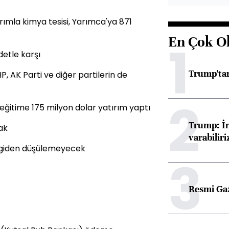
ırımla kimya tesisi, Yarımca'ya 871
En Çok O
1
detle karşı
Trump'tan
 AK Parti ve diğer partilerin de
2
ğitime 175 milyon dolar yatırım yaptı
Trump: İr
ak
varabiliri
rgiden düşülemeyecek
3
Resmi Ga