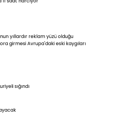
 11 saat harcıyor
'nun yıllardır reklam yüzü olduğu
zora girmesi Avrupa'daki eski kaygıları
riyeli sığındı
layacak