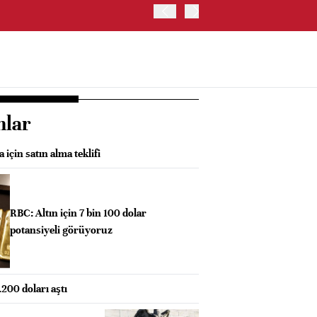
OYAK ÇİMENTO İKİNCİ ÇEY
nlar
için satın alma teklifi
RBC: Altın için 7 bin 100 dolar
potansiyeli görüyoruz
.200 doları aştı