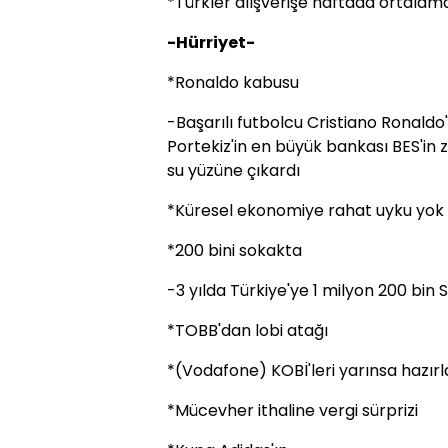
*Türkler alışverişe haftada ortalama
-Hürriyet-
*Ronaldo kabusu
-Başarılı futbolcu Cristiano Ronaldo
Portekiz'in en büyük bankası BES'in 
su yüzüne çıkardı
*Küresel ekonomiye rahat uyku yok
*200 bini sokakta
-3 yılda Türkiye'ye 1 milyon 200 bin Su
*TOBB'dan lobi atağı
*(Vodafone) KOBİ'leri yarınsa hazır
*Mücevher ithaline vergi sürprizi