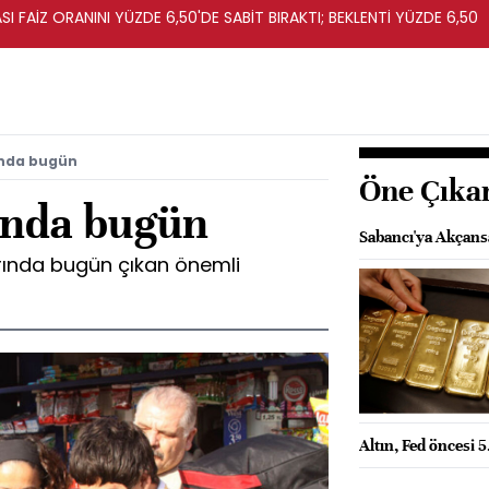
I FAİZ ORANINI YÜZDE 6,50'DE SABİT BIRAKTI; BEKLENTİ YÜZDE 6,50
ında bugün
Öne Çıka
ında bugün
Sabancı'ya Akçansa 
rında bugün çıkan önemli
Altın, Fed öncesi 5