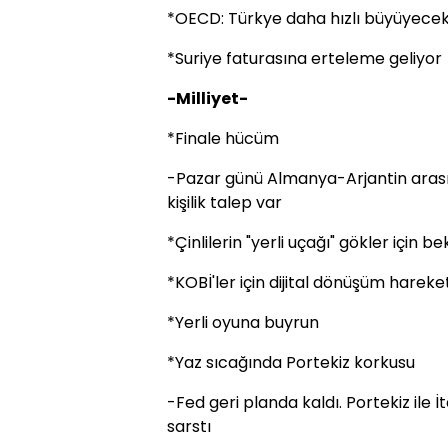
*OECD: Türkye daha hızlı büyüyece
*Suriye faturasına erteleme geliyor
-Milliyet-
*Finale hücüm
-Pazar günü Almanya-Arjantin aras
kişilik talep var
*Çinlilerin "yerli uçağı" gökler için 
*KOBİ'ler için dijital dönüşüm hareket
*Yerli oyuna buyrun
*Yaz sıcağında Portekiz korkusu
-Fed geri planda kaldı. Portekiz ile İ
sarstı