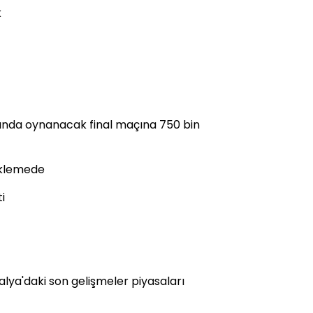
k
ında oynanacak final maçına 750 bin
beklemede
i
talya'daki son gelişmeler piyasaları