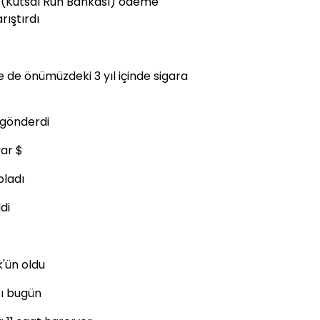
n (Kutsal Ruh Bankası) ödeme
rıştırdı
e de önümüzdeki 3 yıl içinde sigara
a gönderdi
yar $
pladı
di
k'ün oldu
tı bugün