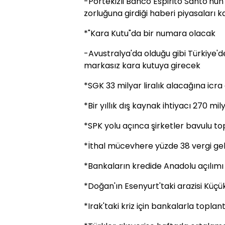
-Portekizli Banco Espirito Santo'nu
zorluğuna girdiği haberi piyasaları ka
*"Kara Kutu"da bir numara olacak
-Avustralya'da olduğu gibi Türkiye'd
markasız kara kutuya girecek
*SGK 33 milyar liralık alacağına icr
*Bir yıllık dış kaynak ihtiyacı 270 mil
*SPK yolu açınca şirketler bavulu to
*İthal mücevhere yüzde 38 vergi gel
*Bankaların kredide Anadolu açılımı
*Doğan'ın Esenyurt'taki arazisi Küçü
*Irak'taki kriz için bankalarla toplan