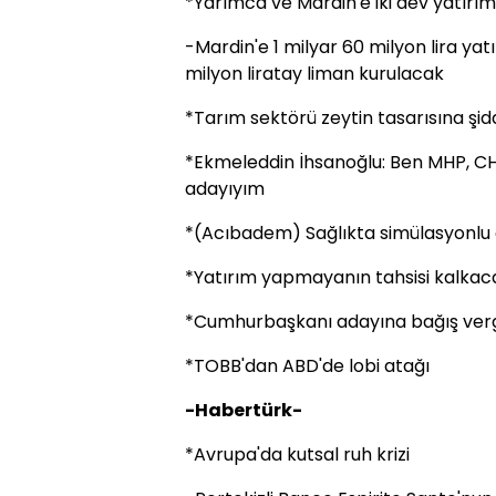
*Yarımca ve Mardin'e iki dev yatırım
-Mardin'e 1 milyar 60 milyon lira yat
milyon liratay liman kurulacak
*Tarım sektörü zeytin tasarısına şid
*Ekmeleddin İhsanoğlu: Ben MHP, CHP,
adayıyım
*(Acıbadem) Sağlıkta simülasyonlu e
*Yatırım yapmayanın tahsisi kalkac
*Cumhurbaşkanı adayına bağış ve
*TOBB'dan ABD'de lobi atağı
-Habertürk-
*Avrupa'da kutsal ruh krizi