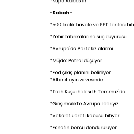
*Kupa Adidas'ın
-Sabah-
*500 liralık havale ve EFT tarifesi bit
*Zehir fabrikalarına suç duyurusu
*Avrupa'da Portekiz alarmı
*Müjde: Petrol düşüyor
*Fed çıkış planını belirliyor
*Altın 4 ayın zirvesinde
*Talih Kuşu ihalesi 15 Temmuz'da
*Girişimcilikte Avrupa lideriyiz
*Vekalet ücreti kabusu bitiyor
*Esnafın borcu donduruluyor