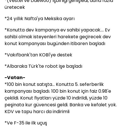
*(Vestel ve Daewoo) İşbirliği genişledi, daha fazla
üretecek
*24 yıllık Nafta'ya Meksika ayarı
*Konutta dev kampanya ev sahibi yapacak.... Ev
sahibi olmak isteyenleri harekete geçirecek dev
konut kampanyası bugünden itibaren başladı
*Vakıfbank'tan KOBİ'ye destek
*Albaraka Türk'te robot işe başladı
-Vatan-
*100 bin konut satışta... Konutta 5. seferberlik
kampanyası başladı. 100 bin konut için faiz 0.98'e
çekildi. Konut fiyatları yüzde 10 indirildi, yüzde 10
peşinata kur güvencesi geldi. Banka ve kefalet yok.
KDV ve tapu harcı da indirimli
*Ve F-35 ile ilk uçuş