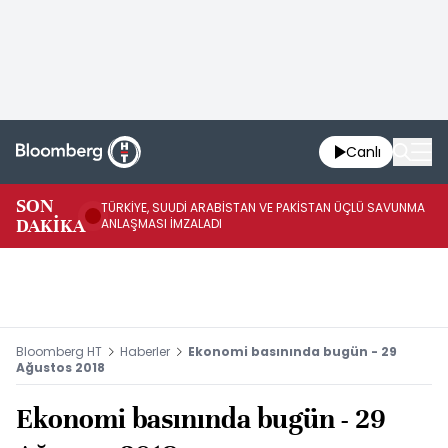
Canlı
SON
TÜRKİYE, SUUDİ ARABİSTAN VE PAKİSTAN ÜÇLÜ SAVUNMA
TR
DAKİKA
ANLAŞMASI İMZALADI
BN
Bloomberg HT
Haberler
Ekonomi basınında bugün - 29
Ağustos 2018
Ekonomi basınında bugün - 29