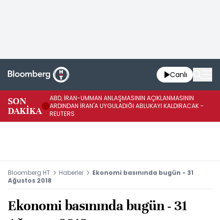
Canlı
ABD, İRAN-UMMAN ANLAŞMASININ AÇIKLANMASININ
AB
SON
ARDINDAN İRAN'A UYGULADIĞI ABLUKAYI KALDIRACAK -
GE
DAKİKA
REUTERS
UY
Bloomberg HT
Haberler
Ekonomi basınında bugün - 31
Ağustos 2018
Ekonomi basınında bugün - 31