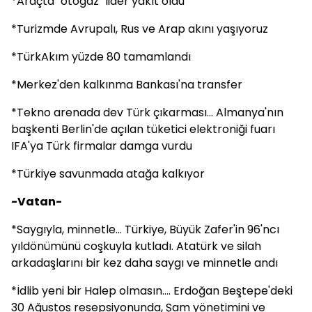
*Araçta "otogaz" lider yakıt oldu
*Turizmde Avrupalı, Rus ve Arap akını yaşıyoruz
*TürkAkım yüzde 80 tamamlandı
*Merkez'den kalkınma Bankası'na transfer
*Tekno arenada dev Türk çıkarması... Almanya'nın
başkenti Berlin'de açılan tüketici elektroniği fuarı
IFA'ya Türk firmalar damga vurdu
*Türkiye savunmada atağa kalkıyor
-Vatan-
*Saygıyla, minnetle... Türkiye, Büyük Zafer'in 96'ncı
yıldönümünü coşkuyla kutladı. Atatürk ve silah
arkadaşlarını bir kez daha saygı ve minnetle andı
*İdlib yeni bir Halep olmasın.... Erdoğan Beştepe'deki
30 Ağustos resepsiyonunda, Şam yönetimini ve