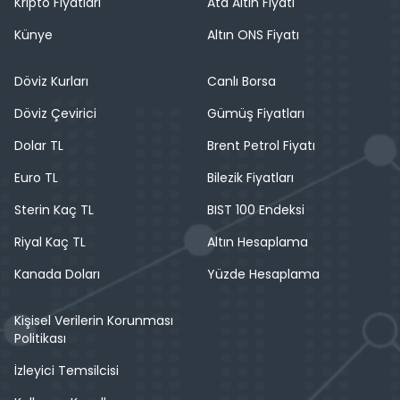
Kripto Fiyatları
Ata Altın Fiyatı
Künye
Altın ONS Fiyatı
Döviz Kurları
Canlı Borsa
Döviz Çevirici
Gümüş Fiyatları
Dolar TL
Brent Petrol Fiyatı
Euro TL
Bilezik Fiyatları
Sterin Kaç TL
BIST 100 Endeksi
Riyal Kaç TL
Altın Hesaplama
Kanada Doları
Yüzde Hesaplama
Kişisel Verilerin Korunması
Politikası
İzleyici Temsilcisi