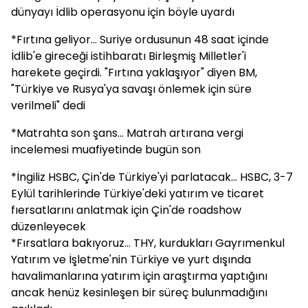
dünyayı İdlib operasyonu için böyle uyardı
*Fırtına geliyor... Suriye ordusunun 48 saat içinde
İdlib'e gireceği istihbaratı Birleşmiş Milletler'i
harekete geçirdi. "Fırtına yaklaşıyor" diyen BM,
"Türkiye ve Rusya'ya savaşı önlemek için süre
verilmeli" dedi
*Matrahta son şans... Matrah artırana vergi
incelemesi muafiyetinde bugün son
*İngiliz HSBC, Çin'de Türkiye'yi parlatacak... HSBC, 3-7
Eylül tarihlerinde Türkiye'deki yatırım ve ticaret
fıersatlarını anlatmak için Çin'de roadshow
düzenleyecek
*Fırsatlara bakıyoruz... THY, kurdukları Gayrımenkul
Yatırım ve İşletme'nin Türkiye ve yurt dışında
havalimanlarına yatırım için araştırma yaptığını
ancak henüz kesinleşen bir süreç bulunmadığını