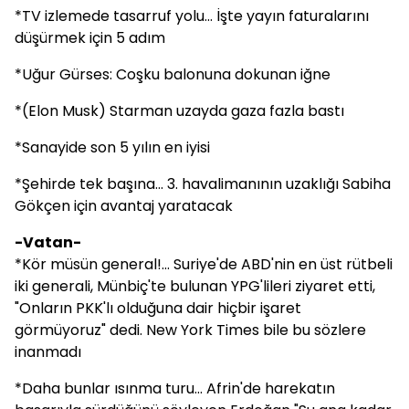
*TV izlemede tasarruf yolu... İşte yayın faturalarını
düşürmek için 5 adım
*Uğur Gürses: Coşku balonuna dokunan iğne
*(Elon Musk) Starman uzayda gaza fazla bastı
*Sanayide son 5 yılın en iyisi
*Şehirde tek başına... 3. havalimanının uzaklığı Sabiha
Gökçen için avantaj yaratacak
-Vatan-
*Kör müsün general!... Suriye'de ABD'nin en üst rütbeli
iki generali, Münbiç'te bulunan YPG'lileri ziyaret etti,
"Onların PKK'lı olduğuna dair hiçbir işaret
görmüyoruz" dedi. New York Times bile bu sözlere
inanmadı
*Daha bunlar ısınma turu... Afrin'de harekatın