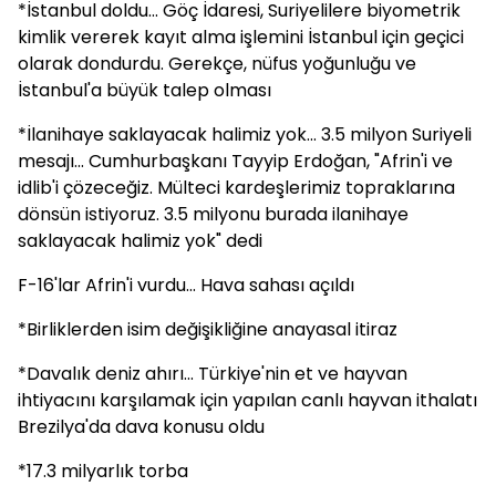
*İstanbul doldu... Göç İdaresi, Suriyelilere biyometrik
kimlik vererek kayıt alma işlemini İstanbul için geçici
olarak dondurdu. Gerekçe, nüfus yoğunluğu ve
İstanbul'a büyük talep olması
*İlanihaye saklayacak halimiz yok... 3.5 milyon Suriyeli
mesajı... Cumhurbaşkanı Tayyip Erdoğan, "Afrin'i ve
idlib'i çözeceğiz. Mülteci kardeşlerimiz topraklarına
dönsün istiyoruz. 3.5 milyonu burada ilanihaye
saklayacak halimiz yok" dedi
F-16'lar Afrin'i vurdu... Hava sahası açıldı
*Birliklerden isim değişikliğine anayasal itiraz
*Davalık deniz ahırı... Türkiye'nin et ve hayvan
ihtiyacını karşılamak için yapılan canlı hayvan ithalatı
Brezilya'da dava konusu oldu
*17.3 milyarlık torba