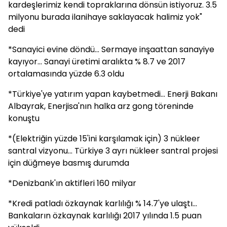
kardeşlerimiz kendi topraklarına dönsün istiyoruz. 3.5
milyonu burada ilanihaye saklayacak halimiz yok"
dedi
*Sanayici evine döndü... Sermaye inşaattan sanayiye
kayıyor... Sanayi üretimi aralıkta % 8.7 ve 2017
ortalamasında yüzde 6.3 oldu
*Türkiye'ye yatırım yapan kaybetmedi... Enerji Bakanı
Albayrak, Enerjisa'nın halka arz gong töreninde
konuştu
*(Elektriğin yüzde 15'ini karşılamak için) 3 nükleer
santral vizyonu... Türkiye 3 ayrı nükleer santral projesi
için düğmeye basmış durumda
*Denizbank'ın aktifleri 160 milyar
*Kredi patladı özkaynak karlılığı % 14.7'ye ulaştı...
Bankaların özkaynak karlılığı 2017 yılında 1.5 puan