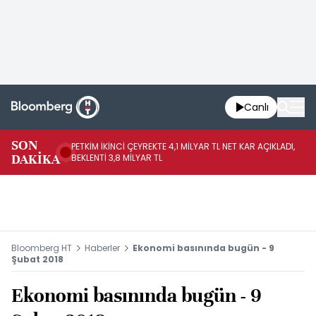
Canlı
SON
PETKİM İKİNCİ ÇEYREKTE 4,1 MİLYAR TL NET KAR AÇIKLADI,
İR
DAKİKA
BEKLENTİ 3,8 MİLYAR TL
UY
Bloomberg HT
Haberler
Ekonomi basınında bugün - 9
Şubat 2018
Ekonomi basınında bugün - 9