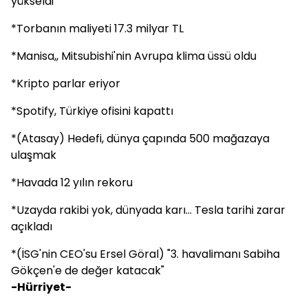
yükseldi
*Torbanın maliyeti 17.3 milyar TL
*Manisa,, Mitsubishi'nin Avrupa klima üssü oldu
*Kripto parlar eriyor
*Spotify, Türkiye ofisini kapattı
*(Atasay) Hedefi, dünya çapında 500 mağazaya
ulaşmak
*Havada 12 yılın rekoru
*Uzayda rakibi yok, dünyada karı... Tesla tarihi zarar
açıkladı
*(İSG'nin CEO'su Ersel Göral) "3. havalimanı Sabiha
Gökçen'e de değer katacak"
-Hürriyet-