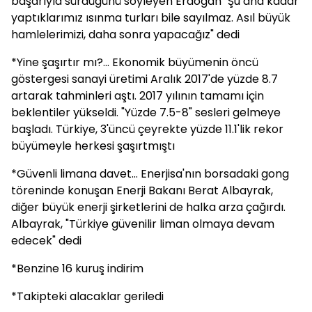
başarıyla sürdüğünü söyleyen Erdoğan "Şu ana kadar
yaptıklarımız ısınma turları bile sayılmaz. Asıl büyük
hamlelerimizi, daha sonra yapacağız" dedi
*Yine şaşırtır mı?... Ekonomik büyümenin öncü
göstergesi sanayi üretimi Aralık 2017'de yüzde 8.7
artarak tahminleri aştı. 2017 yılının tamamı için
beklentiler yükseldi. "Yüzde 7.5-8" sesleri gelmeye
başladı. Türkiye, 3'üncü çeyrekte yüzde 11.1'lik rekor
büyümeyle herkesi şaşırtmıştı
*Güvenli limana davet... Enerjisa'nın borsadaki gong
töreninde konuşan Enerji Bakanı Berat Albayrak,
diğer büyük enerji şirketlerini de halka arza çağırdı.
Albayrak, "Türkiye güvenilir liman olmaya devam
edecek" dedi
*Benzine 16 kuruş indirim
*Takipteki alacaklar geriledi