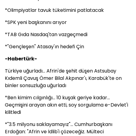
*Olimpiyatlar tavuk tüketimini patlatacak
*SPK yeni başkanını arıyor
*TAB Gıda Nasdaq'tan vazgeçmedi
*"Gençleşen" Atasay'ın hedefi Çin
-Habertürk-
Türkiye uğurladı... Afrin'de şehit düşen Astsubay
Kıdemli Çavuş Ömer Bilal Akpınar'ı, Karabük'te on
binler sonsuzluğa uğurladı
*Ben kimim cılgınlığı... 10 kuşak geriye kadar...
Geçmişini arayan akın etti, soy sorgulama e-Devlet'i
kilitledi
*"3.5 milyonu saklayamayız"... Cumhurbaşkanı
Erdoğan: "Afrin ve İdlib'i çözeceğiz. Mülteci