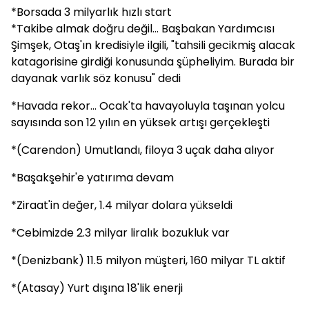
*Borsada 3 milyarlık hızlı start
*Takibe almak doğru değil... Başbakan Yardımcısı
Şimşek, Otaş'ın kredisiyle ilgili, "tahsili gecikmiş alacak
katagorisine girdiği konusunda şüpheliyim. Burada bir
dayanak varlık söz konusu" dedi
*Havada rekor... Ocak'ta havayoluyla taşınan yolcu
sayısında son 12 yılın en yüksek artışı gerçekleşti
*(Carendon) Umutlandı, filoya 3 uçak daha alıyor
*Başakşehir'e yatırıma devam
*Ziraat'in değer, 1.4 milyar dolara yükseldi
*Cebimizde 2.3 milyar liralık bozukluk var
*(Denizbank) 11.5 milyon müşteri, 160 milyar TL aktif
*(Atasay) Yurt dışına 18'lik enerji