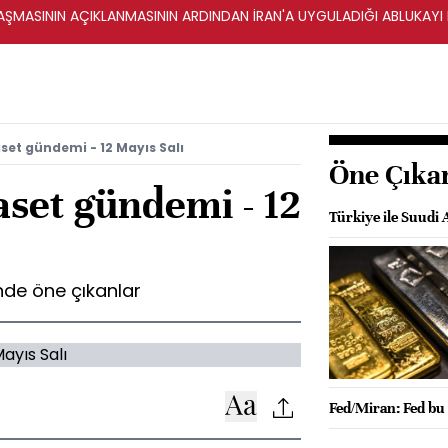
ŞMASININ AÇIKLANMASININ ARDINDAN İRAN'A UYGULADIĞI ABLUKAYI
set gündemi - 12 Mayıs Salı
Öne Çıka
aset gündemi - 12
Türkiye ile Suudi 
de öne çıkanlar
Fed/Miran: Fed bu y