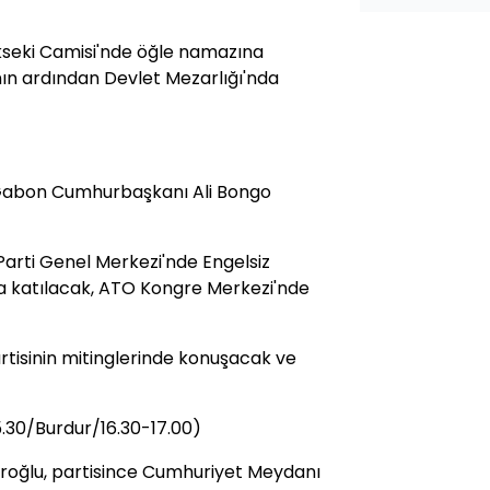
kseki Camisi'nde öğle namazına
n ardından Devlet Mezarlığı'nda
 Gabon Cumhurbaşkanı Ali Bongo
rti Genel Merkezi'nde Engelsiz
ına katılacak, ATO Kongre Merkezi'nde
artisinin mitinglerinde konuşacak ve
5.30/Burdur/16.30-17.00)
roğlu, partisince Cumhuriyet Meydanı