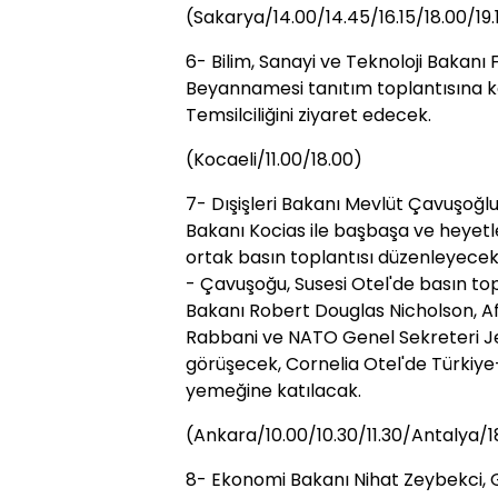
(Sakarya/14.00/14.45/16.15/18.00/19.
6- Bilim, Sanayi ve Teknoloji Bakanı F
Beyannamesi tanıtım toplantısına k
Temsilciliğini ziyaret edecek.
(Kocaeli/11.00/18.00)
7- Dışişleri Bakanı Mevlüt Çavuşoğlu
Bakanı Kocias ile başbaşa ve heyet
ortak basın toplantısı düzenleyecek
- Çavuşoğu, Susesi Otel'de basın top
Bakanı Robert Douglas Nicholson, Af
Rabbani ve NATO Genel Sekreteri Jen
görüşecek, Cornelia Otel'de Türkiye-
yemeğine katılacak.
(Ankara/10.00/10.30/11.30/Antalya/1
8- Ekonomi Bakanı Nihat Zeybekci, G