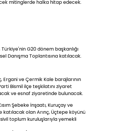
ek mitinglerde halka hitap edecek.
, Türkiye'nin G20 dönem başkanlığı
el Danışma Toplantısına katılacak.
, Ergani ve Çermik Kale barajlarının
ti Bismil ilçe teşkilatını ziyaret
lacak ve esnaf ziyaretinde bulunacak.
 Kısım Şebeke İnşaatı, Kuruçay ve
e katılacak olan Arınç, Üçtepe köyünü
sivil toplum kuruluşlarıyla yemekli