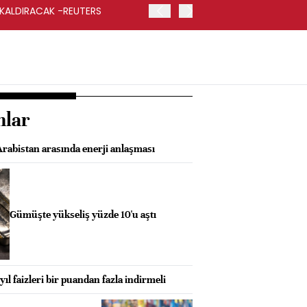
 KALDIRACAK -REUTERS
ABD DIŞİŞLERİ BAKANLIĞI
UYGULANACAK
nlar
Arabistan arasında enerji anlaşması
Gümüşte yükseliş yüzde 10'u aştı
ıl faizleri bir puandan fazla indirmeli