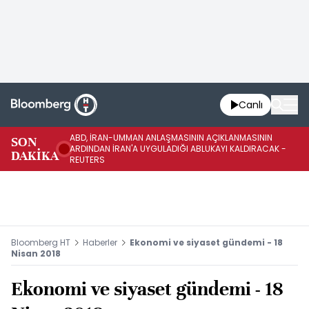
Canlı
ABD, İRAN-UMMAN ANLAŞMASININ AÇIKLANMASININ
AB
SON
ARDINDAN İRAN'A UYGULADIĞI ABLUKAYI KALDIRACAK -
GE
DAKİKA
REUTERS
UY
Bloomberg HT
Haberler
Ekonomi ve siyaset gündemi - 18
Nisan 2018
Ekonomi ve siyaset gündemi - 18