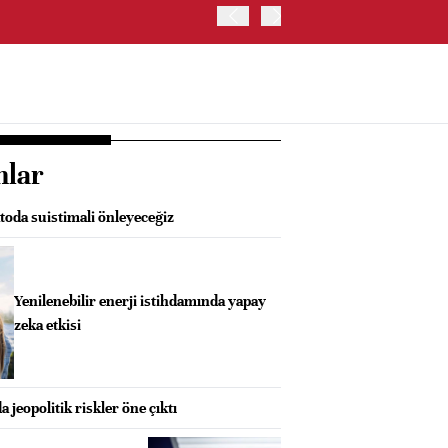
ABD HAZİNE BAKANLIĞI'NIN
nlar
oda suistimali önleyeceğiz
Yenilenebilir enerji istihdamında yapay
zeka etkisi
 jeopolitik riskler öne çıktı