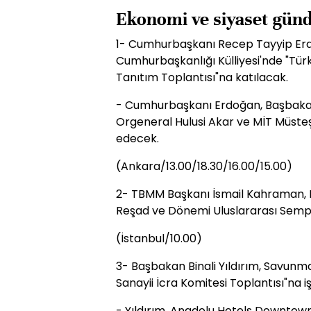
Ekonomi ve siyaset günd
1- Cumhurbaşkanı Recep Tayyip Erdo
Cumhurbaşkanlığı Külliyesi'nde "Tür
Tanıtım Toplantısı"na katılacak.
- Cumhurbaşkanı Erdoğan, Başbakan 
Orgeneral Hulusi Akar ve MİT Müsteşa
edecek.
(Ankara/13.00/18.30/16.00/15.00)
2- TBMM Başkanı İsmail Kahraman,
Reşad ve Dönemi Uluslararası Sempo
(İstanbul/10.00)
3- Başbakan Binali Yıldırım, Savun
Sanayii İcra Komitesi Toplantısı"na iş
- Yıldırım, Anadolu Hotels Downtow