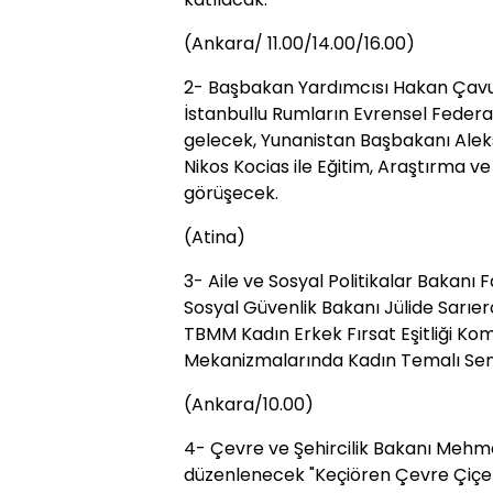
(Ankara/ 11.00/14.00/16.00)
2- Başbakan Yardımcısı Hakan Çavuş
İstanbullu Rumların Evrensel Federa
gelecek, Yunanistan Başbakanı Aleksi
Nikos Kocias ile Eğitim, Araştırma ve
görüşecek.
(Atina)
3- Aile ve Sosyal Politikalar Bakanı
Sosyal Güvenlik Bakanı Jülide Sarıe
TBMM Kadın Erkek Fırsat Eşitliği K
Mekanizmalarında Kadın Temalı Se
(Ankara/10.00)
4- Çevre ve Şehircilik Bakanı Mehm
düzenlenecek "Keçiören Çevre Çiçekle