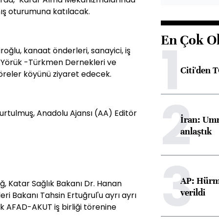
ş oturumuna katılacak.
En Çok O
1
ğlu, kanaat önderleri, sanayici, iş
e Yörük -Türkmen Dernekleri ve
Citi'den 
öreler köyünü ziyaret edecek.
2
rtulmuş, Anadolu Ajansı (AA) Editör
İran: Umm
anlaştık
3
AP: Hürmü
, Katar Sağlık Bakanı Dr. Hanan
verildi
i Bakanı Tahsin Ertuğrul'u ayrı ayrı
 AFAD-AKUT iş birliği törenine