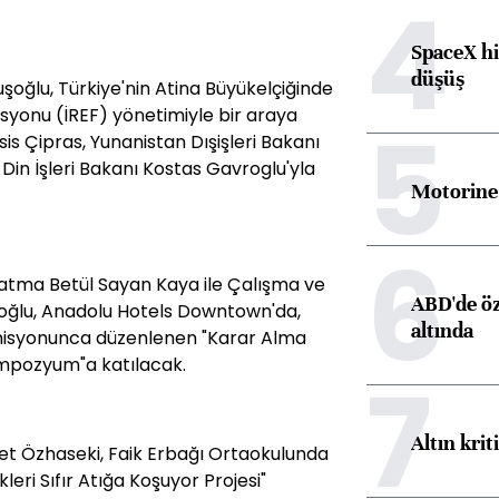
4
SpaceX hi
düşüş
oğlu, Türkiye'nin Atina Büyükelçiğinde
syonu (İREF) yönetimiyle bir araya
5
s Çipras, Yunanistan Dışişleri Bakanı
 Din İşleri Bakanı Kostas Gavroglu'yla
Motorine 
6
 Fatma Betül Sayan Kaya ile Çalışma ve
ABD'de öz
roğlu, Anadolu Hotels Downtown'da,
altında
omisyonunca düzenlenen "Karar Alma
mpozyum"a katılacak.
7
Altın krit
et Özhaseki, Faik Erbağı Ortaokulunda
ri Sıfır Atığa Koşuyor Projesi"