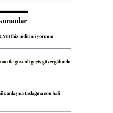
kunanlar
TCMB faiz indirimi yorumu
an ile güvenli geçiş güzergâhında
z anlaşma taslağına son hali