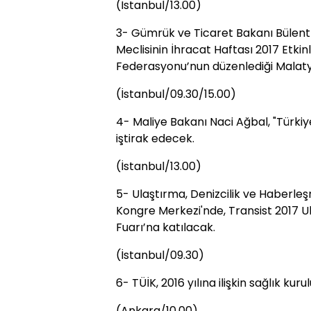
(İstanbul/13.00)
3- Gümrük ve Ticaret Bakanı Bülent 
Meclisinin İhracat Haftası 2017 Etk
Federasyonu’nun düzenlediği Malaty
(İstanbul/09.30/15.00)
4- Maliye Bakanı Naci Ağbal, "Türki
iştirak edecek.
(İstanbul/13.00)
5- Ulaştırma, Denizcilik ve Haberle
Kongre Merkezi'nde, Transist 2017 U
Fuarı’na katılacak.
(İstanbul/09.30)
6- TÜİK, 2016 yılına ilişkin sağlık kuru
(Ankara/10.00)