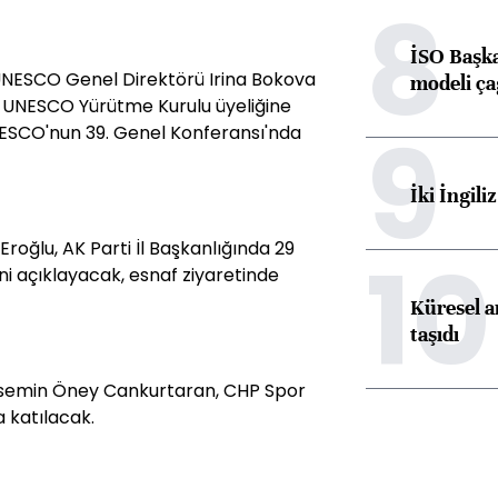
8
İSO Başka
, UNESCO Genel Direktörü Irina Bokova
modeli ça
n UNESCO Yürütme Kurulu üyeliğine
9
NESCO'nun 39. Genel Konferansı'nda
İki İngili
roğlu, AK Parti İl Başkanlığında 29
10
i açıklayacak, esnaf ziyaretinde
Küresel ar
taşıdı
asemin Öney Cankurtaran, CHP Spor
a katılacak.