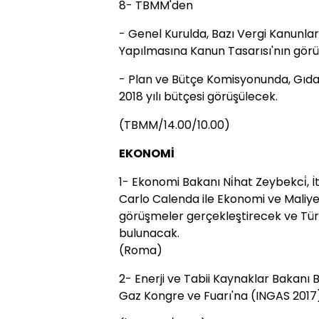
8- TBMM'den
- Genel Kurulda, Bazı Vergi Kanunları
Yapılmasına Kanun Tasarısı'nın gör
- Plan ve Bütçe Komisyonunda, Gıda,
2018 yılı bütçesi görüşülecek.
(TBMM/14.00/10.00)
EKONOMİ
1- Ekonomi Bakanı Ni̇hat Zeybekci̇,
Carlo Calenda ile Ekonomi ve Maliye B
görüşmeler gerçekleştirecek ve Tür
bulunacak.
(Roma)
2- Enerji ve Tabii Kaynaklar Bakanı 
Gaz Kongre ve Fuarı'na (INGAS 2017)