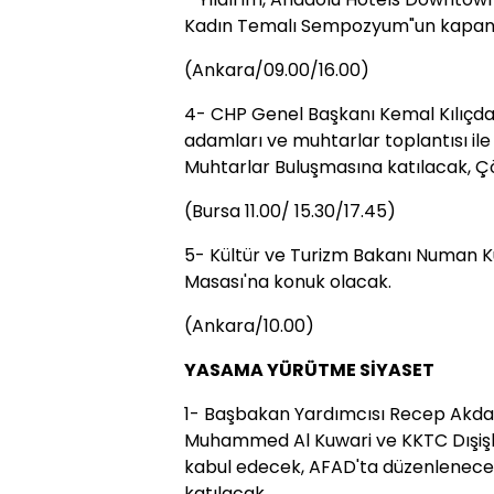
Kadın Temalı Sempozyum"un kapanı
(Ankara/09.00/16.00)
4- CHP Genel Başkanı Kemal Kılıçdaro
adamları ve muhtarlar toplantısı il
Muhtarlar Buluşmasına katılacak, Ç
(Bursa 11.00/ 15.30/17.45)
5- Kültür ve Turizm Bakanı Numan Ku
Masası'na konuk olacak.
(Ankara/10.00)
YASAMA YÜRÜTME SİYASET
1- Başbakan Yardımcısı Recep Akdağ
Muhammed Al Kuwari ve KKTC Dışişler
kabul edecek, AFAD'ta düzenlenecek
katılacak.