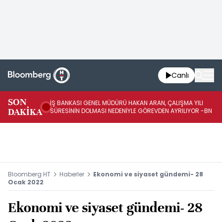
Canlı
SON
İŞ BANKASI GENEL MÜDÜRÜ HAKAN ARAN, ÇALIŞMA YILI
İŞ
DAKİKA
SÜRESİNİN DOLMASI NEDENİYLE GÖREVDEN AYRILIYOR -BN
AT
Bloomberg HT
Haberler
Ekonomi ve siyaset gündemi- 28
Ocak 2022
Ekonomi ve siyaset gündemi- 28