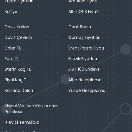
Kripto Fiyatları
Ata Altın Fiyatı
Künye
Altın ONS Fiyatı
Döviz Kurları
Canlı Borsa
Döviz Çevirici
Gümüş Fiyatları
Dolar TL
Brent Petrol Fiyatı
Euro TL
Bilezik Fiyatları
Sterin Kaç TL
BIST 100 Endeksi
Riyal Kaç TL
Altın Hesaplama
Kanada Doları
Yüzde Hesaplama
Kişisel Verilerin Korunması
Politikası
İzleyici Temsilcisi