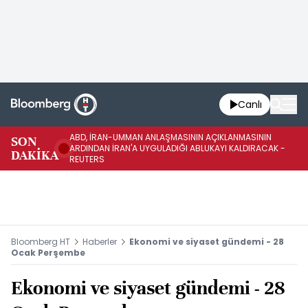
Canlı
ABD, İRAN-UMMAN ANLAŞMASININ AÇIKLANMASININ
AB
SON
ARDINDAN İRAN'A UYGULADIĞI ABLUKAYI KALDIRACAK -
GE
DAKİKA
REUTERS
UY
Bloomberg HT
Haberler
Ekonomi ve siyaset gündemi - 28
Ocak Perşembe
Ekonomi ve siyaset gündemi - 28