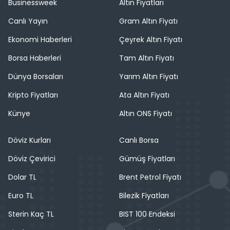
Businessweek
Altın Fiyatları
Canlı Yayın
Gram Altın Fiyatı
Ekonomi Haberleri
Çeyrek Altın Fiyatı
Borsa Haberleri
Tam Altın Fiyatı
Dünya Borsaları
Yarım Altın Fiyatı
Kripto Fiyatları
Ata Altın Fiyatı
Künye
Altın ONS Fiyatı
Döviz Kurları
Canlı Borsa
Döviz Çevirici
Gümüş Fiyatları
Dolar TL
Brent Petrol Fiyatı
Euro TL
Bilezik Fiyatları
Sterin Kaç TL
BIST 100 Endeksi