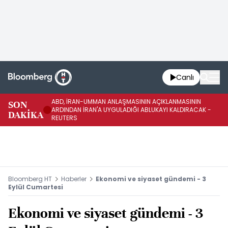
Canlı
ABD, İRAN-UMMAN ANLAŞMASININ AÇIKLANMASININ
AB
SON
ARDINDAN İRAN'A UYGULADIĞI ABLUKAYI KALDIRACAK -
GE
DAKİKA
REUTERS
UY
Bloomberg HT
Haberler
Ekonomi ve siyaset gündemi - 3
Eylül Cumartesi
Ekonomi ve siyaset gündemi - 3