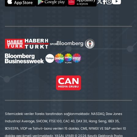
Sitemizdeki veriler Foreks tarafından sağlanmaktadır. NASDAQ, Dow Jones
Industrial Average, SHCOM, FTSE 100, CAC 40, DAX 30, Hang Seng, IBEX 35,
BOVESPA, VİOP ve Tahvil-bono verileri 15 dakika; CME, NYMEX VE S&P verileri 10
dakika gecikmeli verilmektedir. YASAL UYARI © 2026 Kayıtlı Elektronik Posta