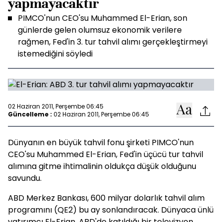
yapmayacaktır
PIMCO'nun CEO'su Muhammed El-Erian, son
günlerde gelen olumsuz ekonomik verilere
rağmen, Fed'in 3. tur tahvil alımı gerçekleştirmeyi
istemediğini söyledi
02 Haziran 2011, Perşembe 06:45
Güncelleme :
02 Haziran 2011, Perşembe 06:45
Dünyanın en büyük tahvil fonu şirketi PIMCO'nun
CEO'su Muhammed El-Erian, Fed'in üçücü tur tahvil
alımına gitme ihtimalinin oldukça düşük olduğunu
savundu.
ABD Merkez Bankası, 600 milyar dolarlık tahvil alım
programını (QE2) bu ay sonlandıracak. Dünyaca ünlü
yatırımcı El-Erian, ABD'de katıldığı bir televizyon