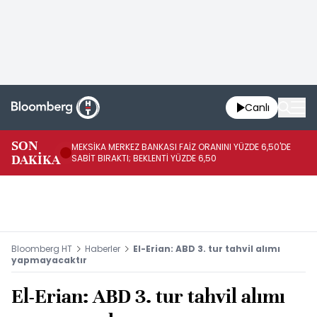
Canlı
SON
MEKSİKA MERKEZ BANKASI FAİZ ORANINI YÜZDE 6,50'DE
OY
DAKİKA
SABİT BIRAKTI; BEKLENTİ YÜZDE 6,50
AÇ
Bloomberg HT
Haberler
El-Erian: ABD 3. tur tahvil alımı
yapmayacaktır
El-Erian: ABD 3. tur tahvil alımı