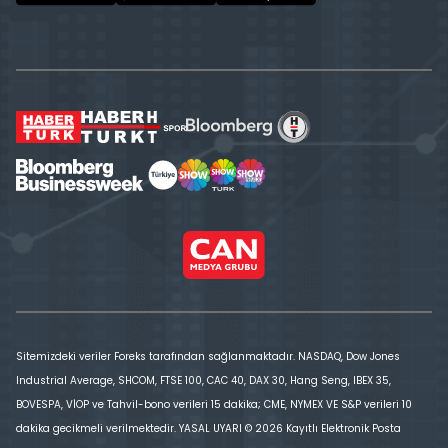
Sitemizdeki veriler Foreks tarafından sağlanmaktadır. NASDAQ, Dow Jones
Industrial Average, SHCOM, FTSE 100, CAC 40, DAX 30, Hang Seng, IBEX 35,
BOVESPA, VİOP ve Tahvil-bono verileri 15 dakika; CME, NYMEX VE S&P verileri 10
dakika gecikmeli verilmektedir. YASAL UYARI © 2026 Kayıtlı Elektronik Posta