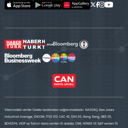
Sitemizdeki veriler Foreks tarafından sağlanmaktadır. NASDAQ, Dow Jones
Industrial Average, SHCOM, FTSE 100, CAC 40, DAX 30, Hang Seng, IBEX 35,
BOVESPA, VİOP ve Tahvil-bono verileri 15 dakika; CME, NYMEX VE S&P verileri 10