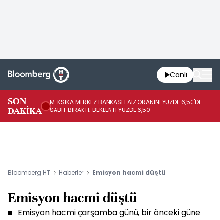
Canlı
SON
MEKSİKA MERKEZ BANKASI FAİZ ORANINI YÜZDE 6,50'DE
OY
DAKİKA
SABİT BIRAKTI; BEKLENTİ YÜZDE 6,50
AÇ
Bloomberg HT
Haberler
Emisyon hacmi düştü
Emisyon hacmi düştü
Emisyon hacmi çarşamba günü, bir önceki güne