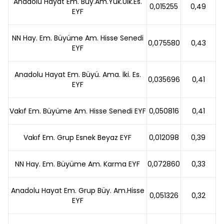
Anadolu Hayat Em. Büy.Am.Yük.Ülk.Es.
0,015255
0,49
EYF
NN Hay. Em. Büyüme Am. Hisse Senedi
0,075580
0,43
EYF
Anadolu Hayat Em. Büyü. Ama. İki. Es.
0,035696
0,41
EYF
Vakıf Em. Büyüme Am. Hisse Senedi EYF
0,050816
0,41
Vakıf Em. Grup Esnek Beyaz EYF
0,012098
0,39
NN Hay. Em. Büyüme Am. Karma EYF
0,072860
0,33
Anadolu Hayat Em. Grup Büy. Am.Hisse
0,051326
0,32
EYF