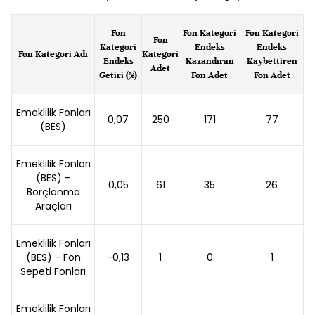
Fon
Fon Kategori
Fon Kategori
Fon
Kategori
Endeks
Endeks
Fon Kategori Adı
Kategori
Endeks
Kazandıran
Kaybettiren
Adet
Getiri (%)
Fon Adet
Fon Adet
Emeklilik Fonları
0,07
250
171
77
(BES)
Emeklilik Fonları
(BES) -
0,05
61
35
26
Borçlanma
Araçları
Emeklilik Fonları
(BES) - Fon
-0,13
1
0
1
Sepeti Fonları
Emeklilik Fonları