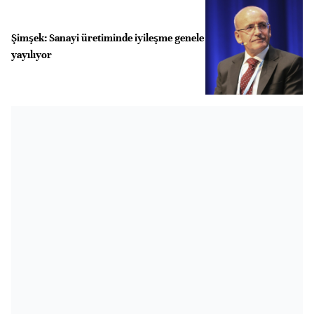
Şimşek: Sanayi üretiminde iyileşme genele
yayılıyor