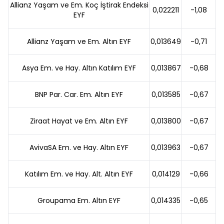
Allianz Yaşam ve Em. Koç İştirak Endeksi
0,022211
-1,08
EYF
Allianz Yaşam ve Em. Altın EYF
0,013649
-0,71
Asya Em. ve Hay. Altın Katılım EYF
0,013867
-0,68
BNP Par. Car. Em. Altın EYF
0,013585
-0,67
Ziraat Hayat ve Em. Altın EYF
0,013800
-0,67
AvivaSA Em. ve Hay. Altın EYF
0,013963
-0,67
Katılım Em. ve Hay. Alt. Altın EYF
0,014129
-0,66
Groupama Em. Altın EYF
0,014335
-0,65