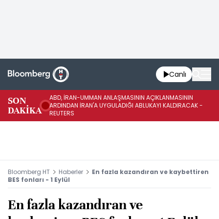
Canlı
ABD, İRAN-UMMAN ANLAŞMASININ AÇIKLANMASININ
AB
SON
ARDINDAN İRAN'A UYGULADIĞI ABLUKAYI KALDIRACAK -
GE
DAKİKA
REUTERS
UY
Bloomberg HT
Haberler
En fazla kazandıran ve kaybettiren
BES fonları - 1 Eylül
En fazla kazandıran ve