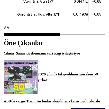
Vakıf Em. Altın EYF
0,014412
-0,65
Garanti Em. Hay. Altın EYF
0,014938
-0,65
AA
Öne Çıkanlar
Yılmaz: Sanayide dönüşüm cari açığı iyileştiriyor
2026 yılında takip edilmesi gereken 50
şirket
ABD'de yargıç Trump'ın fonları dondurma kararını durdurdu