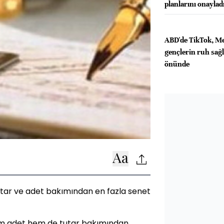
planlarını onaylad
ABD'de TikTok, M
gençlerin ruh sağlı
önünde
tar ve adet bakımından en fazla senet
hem adet hem de tutar bakımından