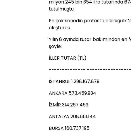
milyon 245 bin 354 lira tutarında 67
tutulmuştu.
En çok senedin protesto edildiği ilk 2
oluşturdu.
Yılın 8 ayında tutar bakımından en faz
şöyle:
İLLER TUTAR (TL)
-------------- ----------------
İSTANBUL 1.298.167.879
ANKARA 573.459.934
İZMİR 314.267.453
ANTALYA 208.651.144
BURSA 160.737.195