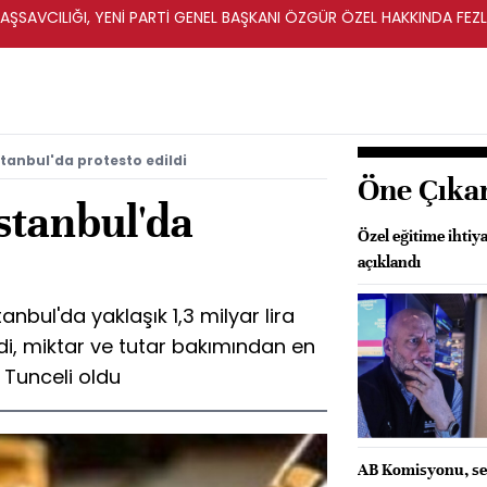
ŞSAVCILIĞI, YENİ PARTİ GENEL BAŞKANI ÖZGÜR ÖZEL HAKKINDA FEZ
İ
stanbul'da protesto edildi
Öne Çıka
İstanbul'da
Özel eğitime ihtiy
açıklandı
bul'da yaklaşık 1,3 milyar lira
di, miktar ve tutar bakımından en
l Tunceli oldu
AB Komisyonu, se