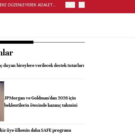
LEKE DÜZENLEYEREK ADALET
YENİ PARTİ GENEL BAŞKA
nlar
aç duyan bireylere verilecek destek tutarları
JPMorgan ve Goldman'dan 2026 için
beklentilerin ötesinde kazanç tahmini
kiz üye ülkenin daha SAFE programı