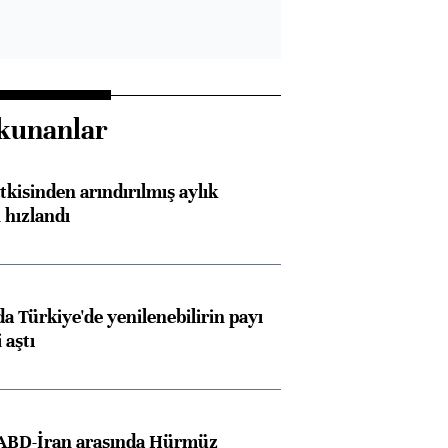
kunanlar
kisinden arındırılmış aylık
 hızlandı
 Türkiye'de yenilenebilirin payı
 aştı
 ABD-İran arasında Hürmüz