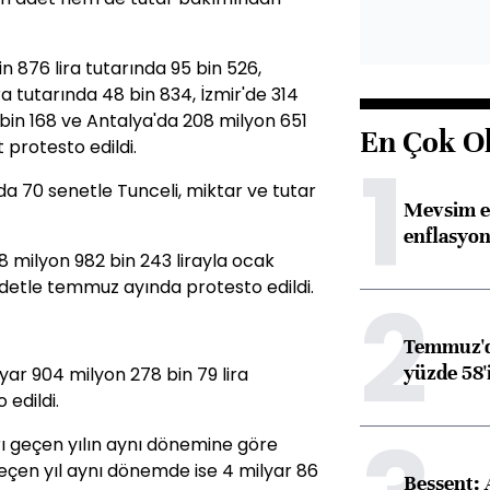
in 876 lira tutarında 95 bin 526,
a tutarında 48 bin 834, İzmir'de 314
 bin 168 ve Antalya'da 208 milyon 651
En Çok O
t protesto edildi.
1
da 70 senetle Tunceli, miktar ve tutar
Mevsim et
enflasyon
 milyon 982 bin 243 lirayla ocak
adetle temmuz ayında protesto edildi.
2
Temmuz'da
yüzde 58'i
ar 904 milyon 278 bin 79 lira
 edildi.
ı geçen yılın aynı dönemine göre
 geçen yıl aynı dönemde ise 4 milyar 86
Bessent: