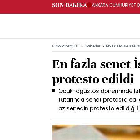
SON DAKİKA
ANKARA CUMHURİYET BA
BAKANLIĞINA GÖNDERD
Bloomberg HT
Haberler
En fazla senet İ
En fazla senet 
protesto edildi
Ocak-ağustos döneminde İstan
tutarında senet protesto edil
az senedin protesto edildiği i