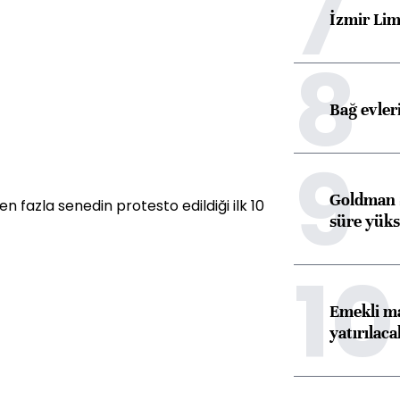
7
İzmir Lim
8
Bağ evleri
9
Goldman S
en fazla senedin protesto edildiği ilk 10
süre yüks
10
Emekli ma
yatırılaca