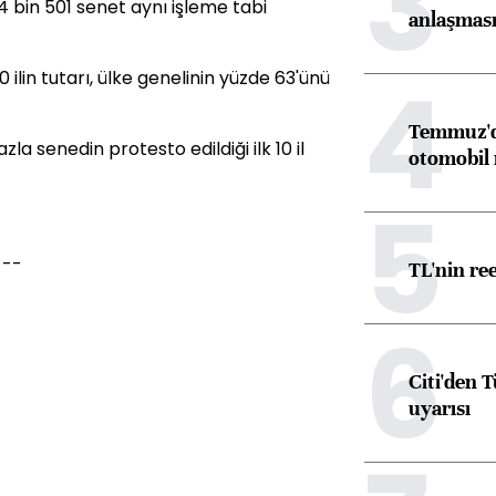
3
4 bin 501 senet aynı işleme tabi
anlaşmas
4
0 ilin tutarı, ülke genelinin yüzde 63'ünü
Temmuz'da
la senedin protesto edildiği ilk 10 il
otomobil 
5
---
TL'nin re
6
Citi'den 
uyarısı