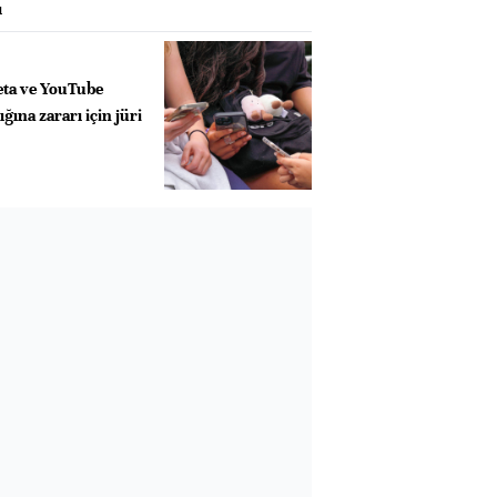
ı
eta ve YouTube
ğına zararı için jüri