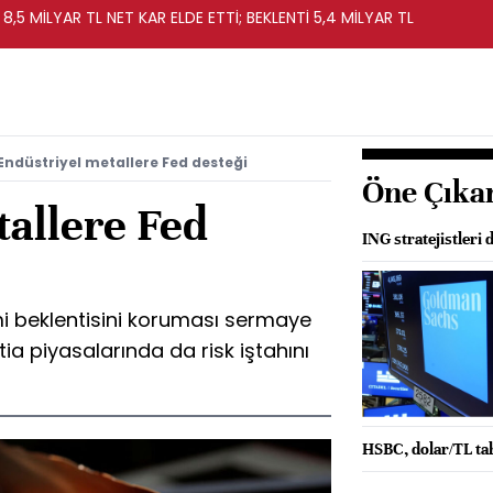
 8,5 MİLYAR TL NET KAR ELDE ETTİ; BEKLENTİ 5,4 MİLYAR TL
Endüstriyel metallere Fed desteği
Öne Çıka
tallere Fed
ING stratejistleri 
rimi beklentisini koruması sermaye
ia piyasalarında da risk iştahını
HSBC, dolar/TL ta