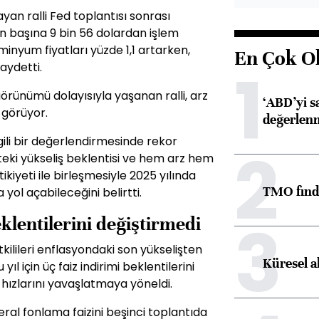
ayan ralli Fed toplantısı sonrası
on başına 9 bin 56 dolardan işlem
inyum fiyatları yüzde 1,1 artarken,
En Çok O
1
kaydetti.
örünümü dolayısıyla yaşanan ralli, arz
‘ABD’yi s
 görüyor.
değerlen
gili bir değerlendirmesinde rekor
2
pteki yükseliş beklentisi ve hem arz hem
ikiyeti ile birleşmesiyle 2025 yılında
TMO fındık
yol açabileceğini belirtti.
3
eklentilerini değiştirmedi
ilileri enflasyondaki son yükselişten
Küresel a
l için üç faiz indirimi beklentilerini
 hızlarını yavaşlatmaya yöneldi.
eral fonlama faizini beşinci toplantıda