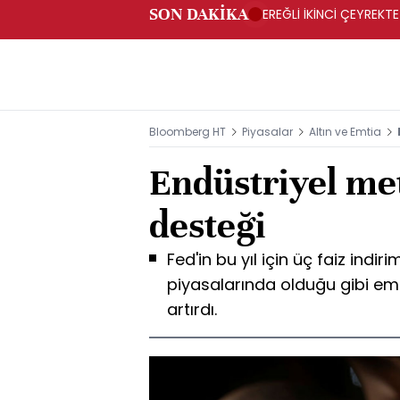
SON DAKİKA
EREĞLİ İKİNCİ ÇEYREKTE
Bloomberg HT
Piyasalar
Altın ve Emtia
Endüstriyel me
desteği
Fed'in bu yıl için üç faiz indi
piyasalarında olduğu gibi emt
artırdı.