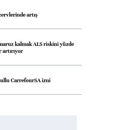
rvlerinde artış
Almanya, Commerzbank
Ba
konusunda Unicredit ile
me
görüşmelere hazırlanıyor
 maruz kalmak ALS riskini yüzde
 artırıyor
ngıçları
şullu CarrefourSA izni