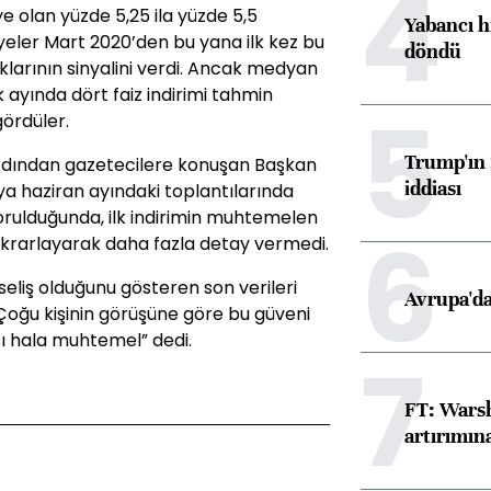
4
e olan yüzde 5,25 ila yüzde 5,5
Yabancı h
yeler Mart 2020’den bu yana ilk kez bu
döndü
uklarının sinyalini verdi. Ancak medyan
k ayında dört faiz indirimi tahmin
5
gördüler.
Trump'ın 
rdından gazetecilere konuşan Başkan
iddiası
ya haziran ayındaki toplantılarında
orulduğunda, ilk indirimin muhtemelen
6
tekrarlayarak daha fazla detay vermedi.
eliş olduğunu gösteren son verileri
Avrupa'da
oğu kişinin görüşüne göre bu güveni
sı hala muhtemel” dedi.
7
FT: Warsh
artırımın