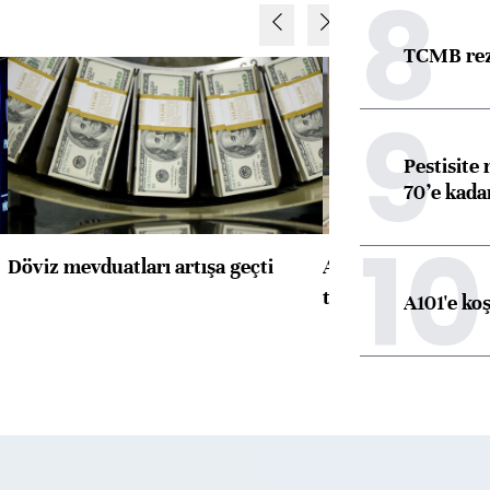
8
TCMB reze
9
Pestisite
70’e kadar
10
Döviz mevduatları artışa geçti
ABD'de konut başla
toparlandı
A101'e ko