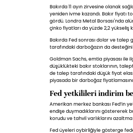
Bakırda 11 ayın zirvesine olanak sağl
yeniden ivme kazandı. Bakır fiyatı t
gördü. Londra Metal Borsası'nda alüm
çinko fiyatları da yüzde 2,2 yükseliş 
Bakırda Fed sonrası dolar ve talep g
tarafındaki darboğazın da desteğini
Goldman Sachs, emtia piyasası ile il
düşüklükteki bakır stoklarının, tale
de talep tarafındaki düşük fiyat elast
piyasada bir darboğaz fiyatlamasına 
Fed yetkilileri indirim b
Amerikan merkez bankası Fed’in yetk
endişe duymadıklarını göstererek bu yı
korudu ve tahvil varlıklarını azaltma
Fed üyeleri oybirliğiyle gösterge fed