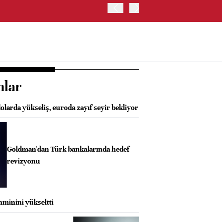
BORSA İSTANBUL'DA BIST
nlar
dolarda yükseliş, euroda zayıf seyir bekliyor
Goldman'dan Türk bankalarında hedef
revizyonu
hminini yükseltti