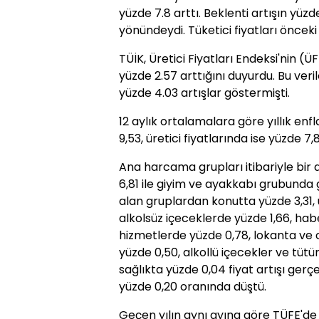
yüzde 7.8 arttı. Beklenti artışın yü
yönündeydi. Tüketici fiyatları önceki a
TÜİK, Üretici Fiyatları Endeksi'nin (Ü
yüzde 2.57 arttığını duyurdu. Bu veril
yüzde 4.03 artışlar göstermişti.
12 aylık ortalamalara göre yıllık enfl
9,53, üretici fiyatlarında ise yüzde 7
Ana harcama grupları itibariyle bir
6,81 ile giyim ve ayakkabı grubunda
alan gruplardan konutta yüzde 3,31,
alkolsüz içeceklerde yüzde 1,66, hab
hizmetlerde yüzde 0,78, lokanta ve 
yüzde 0,50, alkollü içecekler ve tüt
sağlıkta yüzde 0,04 fiyat artışı gerçe
yüzde 0,20 oranında düştü.
Geçen yılın aynı ayına göre TÜFE'de 