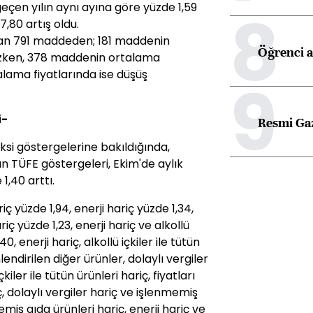
8
 geçen yılın aynı ayına göre yüzde 1,59
,80 artış oldu.
lan 791 maddeden; 181 maddenin
Öğrenci a
azken, 378 maddenin ortalama
alama fiyatlarında ise düşüş
9
i-
Resmi Ga
ksi göstergelerine bakıldığında,
an TÜFE göstergeleri, Ekim'de aylık
1,40 arttı.
iç yüzde 1,94, enerji hariç yüzde 1,34,
iç yüzde 1,23, enerji hariç ve alkollü
40, enerji hariç, alkollü içkiler ile tütün
lendirilen diğer ürünler, dolaylı vergiler
çkiler ile tütün ürünleri hariç, fiyatları
, dolaylı vergiler hariç ve işlenmemiş
emiş gıda ürünleri hariç, enerji hariç ve