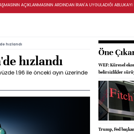
ŞMASININ AÇIKLANMASININ ARDINDAN İRAN'A UYGULADIĞI ABLUKAYI
de hızlandı
Öne Çıka
'de hızlandı
WEF: Küresel ekon
yüzde 1.96 ile önceki ayın üzerinde
belirsizlikler sür
Trump, Fed başkanl