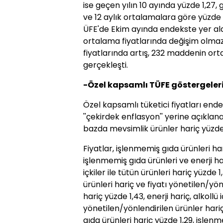
ise geçen yılın 10 ayında yüzde 1,27,
ve 12 aylık ortalamalara göre yüzde 7
ÜFE'de Ekim ayında endekste yer a
ortalama fiyatlarında değişim olm
fiyatlarında artış, 232 maddenin ort
gerçekleşti.
-Özel kapsamlı TÜFE göstergeler
Özel kapsamlı tüketici fiyatları ende
''çekirdek enflasyon'' yerine açıklan
bazda mevsimlik ürünler hariç yüzde 
Fiyatlar, işlenmemiş gıda ürünleri har
işlenmemiş gıda ürünleri ve enerji har
içkiler ile tütün ürünleri hariç yüzde 1,
ürünleri hariç ve fiyatı yönetilen/yön
hariç yüzde 1,43, enerji hariç, alkollü i
yönetilen/yönlendirilen ürünler hariç
gıda ürünleri hariç yüzde 1,29, işlenm