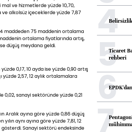
4
li mal ve hizmetlerde yüzde 10,70,
a ve alkolsüz içeceklerde yüzde 7,87
Belirsizli
44 maddeden 75 maddenin ortalama
5
maddenin ortalama fiyatlarında artış,
ise düşüş meydana geldi.
Ticaret B
rehberi
6
 yüzde 0,17, 10 ayda ise yüzde 0,90 artış
ı yüzde 2,57, 12 aylık ortalamalara
EPDK'dan 
e 0,02, sanayi sektöründe yüzde 0,21
7
ın Aralık ayına göre yüzde 0,86 düşüş
Pentagon'
 yılın aynı ayına göre yüzde 7,81, 12
mühimmat 
ş gösterdi. Sanayi sektörü endeksinde