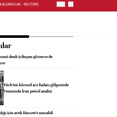
 KALDIRACAK -REUTERS
ABD DIŞİŞLERİ BAKANLIĞI
UYGULANACAK
nlar
omi ılımlı iyileşme gösterse de
üyor
Fitch'ten küresel arz fazlası gölgesinde
Venezuela-İran petrol analizi
ığı için artık Hassett'e mesafeli