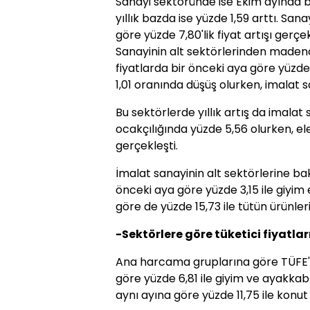
Sanayi sektöründe ise Ekim ayında bi
yıllık bazda ise yüzde 1,59 arttı. Sa
göre yüzde 7,80'lik fiyat artışı gerçek
Sanayinin alt sektörlerinden madenc
fiyatlarda bir önceki aya göre yüzde 
1,01 oranında düşüş olurken, imalat 
Bu sektörlerde yıllık artış da imalat
ocakçılığında yüzde 5,56 olurken, ele
gerçekleşti.
İmalat sanayinin alt sektörlerine bakı
önceki aya göre yüzde 3,15 ile giyim 
göre de yüzde 15,73 ile tütün ürünler
-Sektörlere göre tüketici fiyatlar
Ana harcama gruplarına göre TÜFE'd
göre yüzde 6,81 ile giyim ve ayakkab
aynı ayına göre yüzde 11,75 ile konu