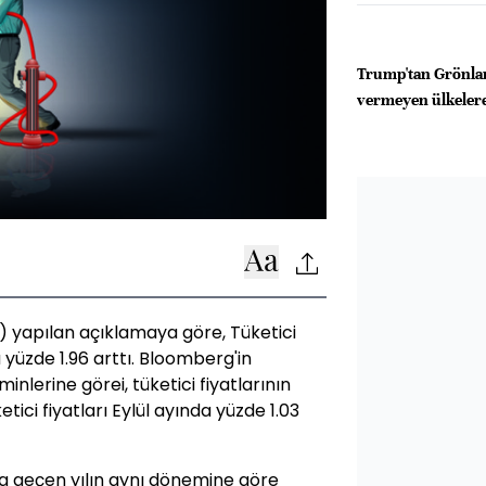
Trump'tan Grönlan
vermeyen ülkelere 
) yapılan açıklamaya göre, Tüketici
 yüzde 1.96 arttı. Bloomberg'in
nlerine görei, tüketici fiyatlarının
tici fiyatları Eylül ayında yüzde 1.03
da geçen yılın aynı dönemine göre