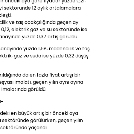
r önceki aya göre fiyatlar yüzde 0,21,
nayi sektöründe 12 aylık ortalamalara
leşti.
ilik ve taş ocakçılığında geçen ay
0,12, elektrik gaz ve su sektöründe ise
sanayinde yüzde 0,37 artış görüldü.
 sanayinde yüzde 1,68, madencilik ve taş
ktrik, gaz ve suda ise yüzde 0,32 düşüş
ldığında da en fazla fiyat artışı bir
eşyası imalatı, geçen yılın aynı ayına
i imalatında görüldü.
ı-
eki en büyük artış bir önceki aya
ı sektöründe görülürken, geçen yılın
t sektöründe yaşandı.