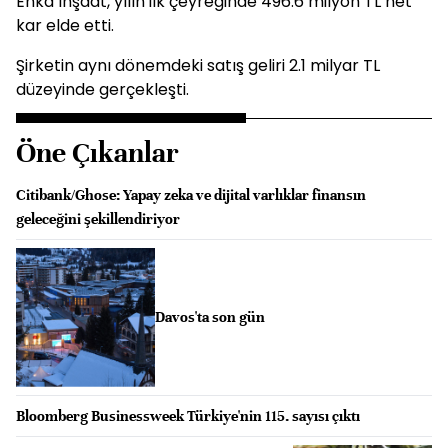
Enka İnşaat, yılın ilk çeyreğinde 496.6 milyon TL net
kar elde etti.
Şirketin aynı dönemdeki satış geliri 2.1 milyar TL
düzeyinde gerçekleşti.
Öne Çıkanlar
Citibank/Ghose: Yapay zeka ve dijital varlıklar finansın
geleceğini şekillendiriyor
Davos'ta son gün
Bloomberg Businessweek Türkiye'nin 115. sayısı çıktı