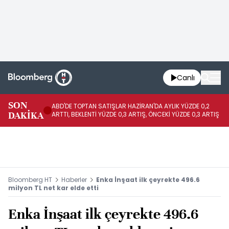
Canlı
SON
ABD'DE TOPTAN SATIŞLAR HAZİRAN'DA AYLIK YÜZDE 0,2
AP
DAKİKA
ARTTI, BEKLENTİ YÜZDE 0,3 ARTIŞ, ÖNCEKİ YÜZDE 0,3 ARTIŞ
KA
Bloomberg HT
Haberler
Enka İnşaat ilk çeyrekte 496.6
milyon TL net kar elde etti
Enka İnşaat ilk çeyrekte 496.6