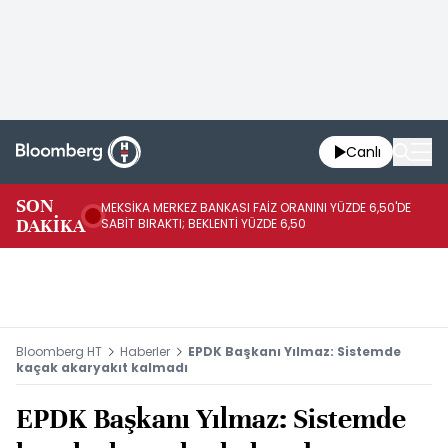
Canlı
SON
MEKSİKA MERKEZ BANKASI FAİZ ORANINI YÜZDE 6,50'DE
OY
DAKİKA
SABİT BIRAKTI; BEKLENTİ YÜZDE 6,50
AÇ
Bloomberg HT
Haberler
EPDK Başkanı Yılmaz: Sistemde
kaçak akaryakıt kalmadı
EPDK Başkanı Yılmaz: Sistemde