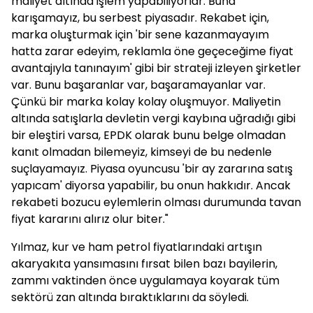
maliyet altında işlem yapabiliyorlar. Buna
karışamayız, bu serbest piyasadır. Rekabet için,
marka oluşturmak için 'bir sene kazanmayayım
hatta zarar edeyim, reklamla öne geçeceğime fiyat
avantajıyla tanınayım' gibi bir strateji izleyen şirketler
var. Bunu başaranlar var, başaramayanlar var.
Çünkü bir marka kolay kolay oluşmuyor. Maliyetin
altında satışlarla devletin vergi kaybına uğradığı gibi
bir eleştiri varsa, EPDK olarak bunu belge olmadan
kanıt olmadan bilemeyiz, kimseyi de bu nedenle
suçlayamayız. Piyasa oyuncusu 'bir ay zararına satış
yapıcam' diyorsa yapabilir, bu onun hakkıdır. Ancak
rekabeti bozucu eylemlerin olması durumunda tavan
fiyat kararını alırız olur biter."
Yılmaz, kur ve ham petrol fiyatlarındaki artışın
akaryakıta yansımasını fırsat bilen bazı bayilerin,
zammı vaktinden önce uygulamaya koyarak tüm
sektörü zan altında bıraktıklarını da söyledi.