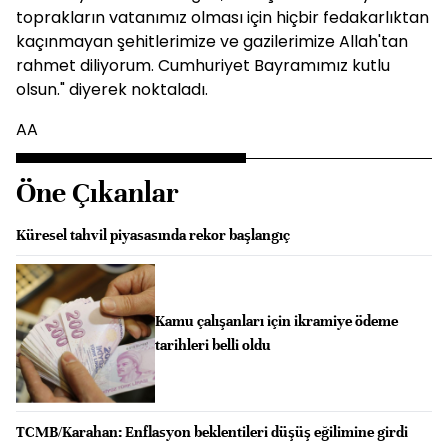
toprakların vatanımız olması için hiçbir fedakarlıktan
kaçınmayan şehitlerimize ve gazilerimize Allah'tan
rahmet diliyorum. Cumhuriyet Bayramımız kutlu
olsun." diyerek noktaladı.
AA
Öne Çıkanlar
Küresel tahvil piyasasında rekor başlangıç
Kamu çalışanları için ikramiye ödeme
tarihleri belli oldu
TCMB/Karahan: Enflasyon beklentileri düşüş eğilimine girdi