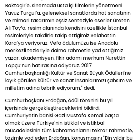
Baktagir'e, sinemada usta işi filmlerin yönetmeni
Yavuz Turgul’a, geleneksel sanatlarda hat sanatının
ve mimari tasarımın eşsiz senteziyle eserler üreten
Ali Toy’a, resim alanında kendisini özellikle İstanbul
resimleriyle takdirle takip ettiğimiz Selahattin
Kara’ya veriyoruz. Vefa ödülümüzü ise Anadolu
merkezli tezleriyle daima rahmetle yad ettiğimiz
yazar, akademisyen, fikir adamı merhum Nurettin
Topçu’nun hatırasına adıyoruz. 2017
Cumhurbaşkanlığı Kültür ve Sanat Büyük Ödülleri'ne
layık görülen kültür ve sanat insanlarımızı şahsım ve
milletim adına tebrik ediyorum." dedi.
Cumhurbaşkanı Erdoğan, ödül törenini bu yıl
içerisinde gerçekleştireceklerini bildirdi.
Cumhuriyetin banisi Gazi Mustafa Kemal başta
olmak üzere Türkiye'nin istiklal ve istikbal
mücadelesinin tüm kahramanlarını tekrar rahmetle,
tazimle yad eden Erdoğan, konuşmasını "Bin yıldır bu