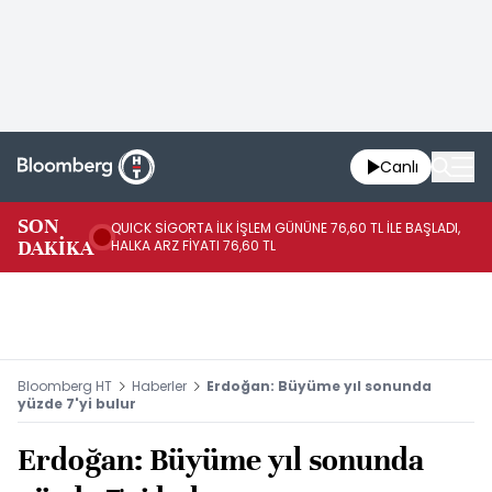
Canlı
SON
QUICK SİGORTA İLK İŞLEM GÜNÜNE 76,60 TL İLE BAŞLADI,
BI
DAKİKA
HALKA ARZ FİYATI 76,60 TL
PU
Bloomberg HT
Haberler
Erdoğan: Büyüme yıl sonunda
yüzde 7'yi bulur
Erdoğan: Büyüme yıl sonunda