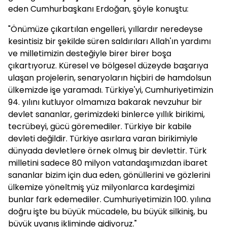
eden Cumhurbaşkanı Erdoğan, şöyle konuştu:
"Önümüze çıkartılan engelleri, yıllardır neredeyse
kesintisiz bir şekilde süren saldırıları Allah'ın yardımı
ve milletimizin desteğiyle birer birer boşa
çıkartıyoruz. Küresel ve bölgesel düzeyde başarıya
ulaşan projelerin, senaryoların hiçbiri de hamdolsun
ülkemizde işe yaramadı. Türkiye'yi, Cumhuriyetimizin
94. yılını kutluyor olmamıza bakarak nevzuhur bir
devlet sananlar, gerimizdeki binlerce yıllık birikimi,
tecrübeyi, gücü göremediler. Türkiye bir kabile
devleti değildir. Türkiye asırlara varan birikimiyle
dünyada devletlere örnek olmuş bir devlettir. Türk
milletini sadece 80 milyon vatandaşımızdan ibaret
sananlar bizim için dua eden, gönüllerini ve gözlerini
ülkemize yöneltmiş yüz milyonlarca kardeşimizi
bunlar fark edemediler. Cumhuriyetimizin 100. yılına
doğru işte bu büyük mücadele, bu büyük silkiniş, bu
büyük uyanış ikliminde gidiyoruz."