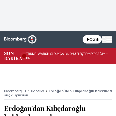
Canlı
SON
TRUMP: WARSH OLDUKÇA İYİ, ONU ELEŞTİRMEYECEĞİM -
TR
DAKİKA
BN
KA
Bloomberg HT
Haberler
Erdoğan'dan Kılıçdaroğlu hakkında
suç duyurusu
Erdoğan'dan Kılıçdaroğlu