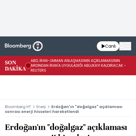
Canlı
ABD, İRAN-UMMAN ANLAŞMASININ AÇIKLANMASININ
AB
SON
ARDINDAN İRAN'A UYGULADIĞI ABLUKAYI KALDIRACAK -
GE
DAKİKA
REUTERS
UY
Bloomberg HT
Enerji
Erdoğan'ın "doğalgaz" açıklaması
sonrası enerji hisseleri hareketlendi
Erdoğan'ın "doğalgaz" açıklaması