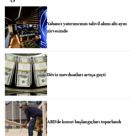
Yabancı yatırımcının tahvil alımı altı ayın
zirvesinde
Döviz mevduatları artışa geçti
ABD'de konut başlangıçları toparlandı