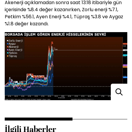
Akenerji açıklamadan sonra saat 13:18 itibariyle gün
içerisinde %8.4 değer kazanırken, Zorlu enerji %7.1,
Petkim %56.1, Ayen Enerji %4.1, Tüpraş %3.8 ve Aygaz
%1.8 değer kazandı.
İlgili Haberler