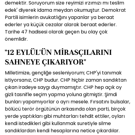
demektir. Soruyorum size reyimizi ırzımızı mı teslim
edek' diyerek idama meydan okumuştur. Demokrat
Partili isimlerin avukatlığını yapanlar ya beraat
ederler ya küçük cezalar alarak beraat ederler.
Tarihe 47 hadisesi olarak geçen bu olay çok
önemlidir.
"12 EYLÜL'ÜN MİRASÇILARINI
SAHNEYE ÇIKARIYOR"
Milletimize, gençliğe sesleniyorum; CHP'yi tanımak
istiyorsanız, CHP budur. CHP hiçbir zaman sandıktan
çıkan iradeye saygı duymamıştır. CHP hep açık oy
gizli tasnifle seçim yapma yoluna gitmiştir. Şimdi
bunları yapamıyorlar o ayrı mesele. Fırsatını bulsalar,
bölücü terör örgütünün arkasında olan parti, birçok
yerde yaptıkları gibi muhtarları tehdit ettiler, oyları
kendi istedikleri gibi kullanmak suretiyle silme
sandıklardan kendi hesaplarına netice çıkardılar.