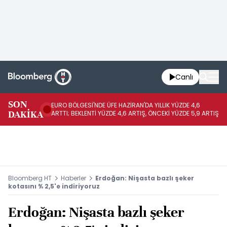
Canlı
EU
SON
EURO BÖLGESİ'NDE ÜFE HAZİRAN'DA YILLIK YÜZDE 4,6
GE
DAKİKA
ARTTI; BEKLENTİ YÜZDE 4,6 ARTIŞ, ÖNCEKİ YÜZDE 5,9 ARTIŞ
AR
Bloomberg HT
Haberler
Erdoğan: Nişasta bazlı şeker
kotasını % 2,5'e indiriyoruz
Erdoğan: Nişasta bazlı şeker