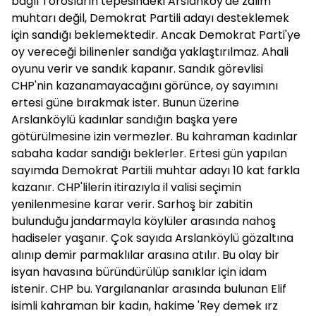
bağlı Torosların tepesindeki Arslanköy'de zalim
muhtarı değil, Demokrat Partili adayı desteklemek
için sandığı beklemektedir. Ancak Demokrat Parti'ye
oy vereceği bilinenler sandığa yaklaştırılmaz. Ahali
oyunu verir ve sandık kapanır. Sandık görevlisi
CHP'nin kazanamayacağını görünce, oy sayımını
ertesi güne bırakmak ister. Bunun üzerine
Arslanköylü kadınlar sandığın başka yere
götürülmesine izin vermezler. Bu kahraman kadınlar
sabaha kadar sandığı beklerler. Ertesi gün yapılan
sayımda Demokrat Partili muhtar adayı 10 kat farkla
kazanır. CHP'lilerin itirazıyla il valisi seçimin
yenilenmesine karar verir. Sarhoş bir zabitin
bulunduğu jandarmayla köylüler arasında nahoş
hadiseler yaşanır. Çok sayıda Arslanköylü gözaltına
alınıp demir parmaklılar arasına atılır. Bu olay bir
isyan havasına büründürülüp sanıklar için idam
istenir. CHP bu. Yargılananlar arasında bulunan Elif
isimli kahraman bir kadın, hakime 'Rey demek ırz