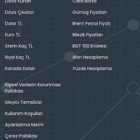
Döviz Kurları
Canlı Borsa
Döviz Çevirici
Gümüş Fiyatları
Dolar TL
Brent Petrol Fiyatı
Euro TL
Bilezik Fiyatları
Sterin Kaç TL
BIST 100 Endeksi
Riyal Kaç TL
Altın Hesaplama
Kanada Doları
Yüzde Hesaplama
Kişisel Verilerin Korunması
Politikası
İzleyici Temsilcisi
Kullanım Koşulları
Aydınlatma Metni
Çerez Politikası