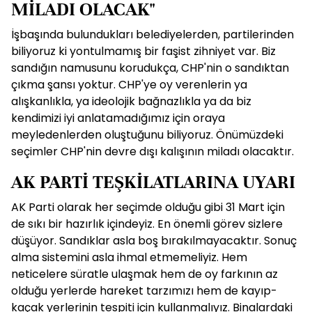
MİLADI OLACAK"
İşbaşında bulundukları belediyelerden, partilerinden
biliyoruz ki yontulmamış bir faşist zihniyet var. Biz
sandığın namusunu korudukça, CHP'nin o sandıktan
çıkma şansı yoktur. CHP'ye oy verenlerin ya
alışkanlıkla, ya ideolojik bağnazlıkla ya da biz
kendimizi iyi anlatamadığımız için oraya
meyledenlerden oluştuğunu biliyoruz. Önümüzdeki
seçimler CHP'nin devre dışı kalışının miladı olacaktır.
AK PARTİ TEŞKİLATLARINA UYARI
AK Parti olarak her seçimde olduğu gibi 31 Mart için
de sıkı bir hazırlık içindeyiz. En önemli görev sizlere
düşüyor. Sandıklar asla boş bırakılmayacaktır. Sonuç
alma sistemini asla ihmal etmemeliyiz. Hem
neticelere süratle ulaşmak hem de oy farkının az
olduğu yerlerde hareket tarzımızı hem de kayıp-
kaçak yerlerinin tespiti için kullanmalıyız. Binalardaki