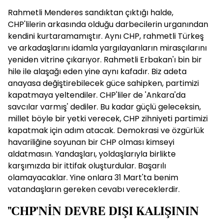
Rahmetli Menderes sandıktan çıktığı halde,
CHP'lilerin arkasında olduğu darbecilerin urganından
kendini kurtaramamıştır. Aynı CHP, rahmetli Türkeş
ve arkadaşlarını idamla yargılayanların mirasçılarını
yeniden vitrine çıkarıyor. Rahmetli Erbakan'ı bin bir
hile ile alaşağı eden yine aynı kafadır. Biz adeta
anayasa değiştirebilecek güce sahipken, partimizi
kapatmaya yeltendiler. CHP'liler de 'Ankara'da
savcılar varmış' dediler. Bu kadar güçlü geleceksin,
millet böyle bir yetki verecek, CHP zihniyeti partimizi
kapatmak için adım atacak. Demokrasi ve özgürlük
havariliğine soyunan bir CHP olması kimseyi
aldatmasın. Yandaşları, yoldaşlarıyla birlikte
karşımızda bir ittifak oluşturdular. Başarılı
olamayacaklar. Yine onlara 31 Mart'ta benim
vatandaşların gereken cevabı vereceklerdir.
"CHP'NİN DEVRE DIŞI KALIŞININ