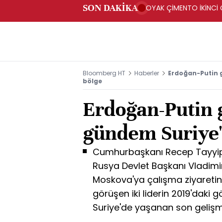
SON DAKİKA
OYAK ÇİMENTO İKİNCİ Ç
Bloomberg HT
Haberler
Erdoğan-Putin 
bölge
Erdoğan-Putin
gündem Suriye'
Cumhurbaşkanı Recep Tayyip 
Rusya Devlet Başkanı Vladimir
Moskova'ya çalışma ziyaretin
görüşen iki liderin 2019'dak
Suriye'de yaşanan son gelişm