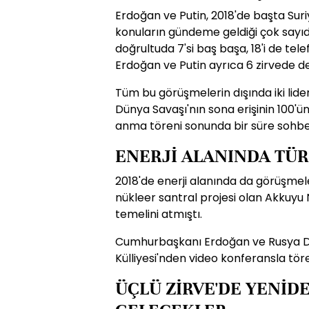
Erdoğan ve Putin, 2018'de başta Suri
konuların gündeme geldiği çok sayıda
doğrultuda 7'si baş başa, 18'i de te
Erdoğan ve Putin ayrıca 6 zirvede de
Tüm bu görüşmelerin dışında iki lider
Dünya Savaşı'nın sona erişinin 100'
anma töreni sonunda bir süre sohbet
ENERJİ ALANINDA TÜRK
2018'de enerji alanında da görüşmeler 
nükleer santral projesi olan Akkuyu 
temelini atmıştı.
Cumhurbaşkanı Erdoğan ve Rusya De
Külliyesi'nden video konferansla töre
ÜÇLÜ ZİRVE'DE YENİD