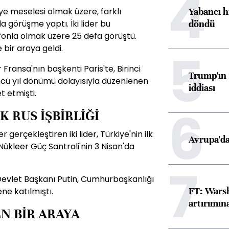
4
Yabancı h
ye meselesi olmak üzere, farklı
döndü
 görüşme yaptı. İki lider bu
lefonla olmak üzere 25 defa görüştü.
 bir araya geldi.
5
 Fransa'nın başkenti Paris'te, Birinci
Trump'ın 
üncü yıl dönümü dolayısıyla düzenlenen
iddiası
 etmişti.
6
 RUS İŞBİRLİĞİ
gerçekleştiren iki lider, Türkiye'nin ilk
Avrupa'da
Nükleer Güç Santrali'nin 3 Nisan'da
7
vlet Başkanı Putin, Cumhurbaşkanlığı
FT: Warsh
ne katılmıştı.
artırımın
EN BİR ARAYA