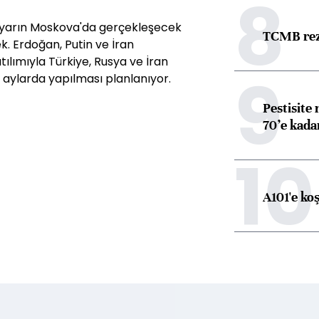
8
, yarın Moskova'da gerçekleşecek
TCMB reze
 Erdoğan, Putin ve İran
lımıyla Türkiye, Rusya ve İran
9
 aylarda yapılması planlanıyor.
Pestisite
70’e kadar
10
A101'e ko