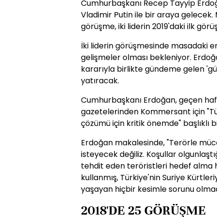
Cumhurbaşkanı Recep Tayyip Erdoğ
Vladimir Putin ile bir araya gelecek
görüşme, iki liderin 2019'daki ilk gör
İki liderin görüşmesinde masadaki 
gelişmeler olması bekleniyor. Erdoğ
kararıyla birlikte gündeme gelen 'g
yatıracak.
Cumhurbaşkanı Erdoğan, geçen haft
gazetelerinden Kommersant için "Türki
çözümü için kritik önemde" başlıklı 
Erdoğan makalesinde, "Terörle müc
isteyecek değiliz. Koşullar olgunlaşt
tehdit eden teröristleri hedef alma h
kullanmış, Türkiye'nin Suriye Kürtleriy
yaşayan hiçbir kesimle sorunu olmad
2018'DE 25 GÖRÜŞME