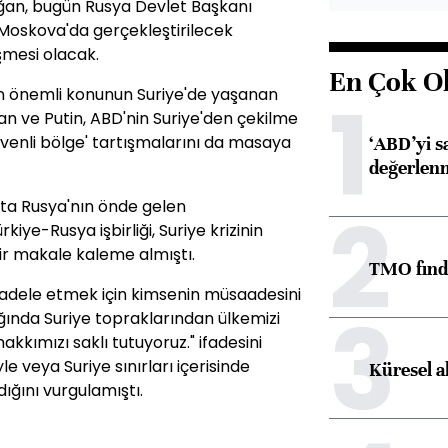
an, bugün Rusya Devlet Başkanı
. Moskova'da gerçekleştirilecek
üşmesi olacak.
En Çok O
1
en önemli konunun Suriye'de yaşanan
an ve Putin, ABD'nin Suriye'den çekilme
üvenli bölge' tartışmalarını da masaya
‘ABD’yi s
değerlen
2
a Rusya'nın önde gelen
ye-Rusya işbirliği, Suriye krizinin
bir makale kaleme almıştı.
TMO fındık
adele etmek için kimsenin müsaadesini
3
ığında Suriye topraklarından ülkemizi
akkımızı saklı tutuyoruz." ifadesini
le veya Suriye sınırları içerisinde
Küresel a
ığını vurgulamıştı.