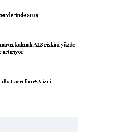
rvlerinde artış
 maruz kalmak ALS riskini yüzde
 artırıyor
şullu CarrefourSA izni