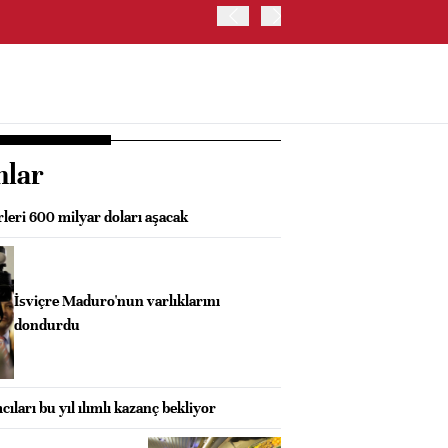
İRAN VE UMMAN, HÜRMÜZ 
OLUŞTURMAYI PLANLIYOR
nlar
rleri 600 milyar doları aşacak
İsviçre Maduro'nun varlıklarını
dondurdu
cıları bu yıl ılımlı kazanç bekliyor