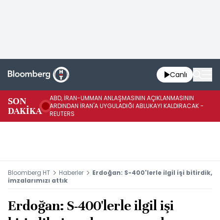
Canlı
ABD, İRAN-UMMAN ANLAŞMASININ AÇIKLANMASININ
AB
SON
ARDINDAN İRAN'A UYGULADIĞI ABLUKAYI KALDIRACAK -
GE
DAKİKA
REUTERS
UY
Bloomberg HT
Haberler
Erdoğan: S-400'lerle ilgil işi bitirdik,
imzalarımızı attık
Erdoğan: S-400'lerle ilgil işi