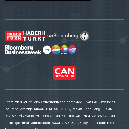
Sitemizdeki veriler Foreks tarafından sağlanmaktadır. NASDAQ, Dow Jones
Industrial Average, SHCOM, FTSE 100, CAC 40, DAX 30, Hang Seng, IBEX 35,
BOVESPA, VİOP ve Tahvil-bono verileri 15 dakika; CME, NYMEX VE S&P verileri 10
dakika gecikmeli verilmektedir. YASAL UYARI © 2026 Kayıtlı Elektronik Posta