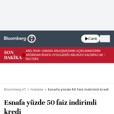
Canlı
ABD, İRAN-UMMAN ANLAŞMASININ AÇIKLANMASININ
AB
SON
ARDINDAN İRAN'A UYGULADIĞI ABLUKAYI KALDIRACAK -
GE
DAKİKA
REUTERS
UY
Bloomberg HT
Haberler
Esnafa yüzde 50 faiz indirimli kredi
Esnafa yüzde 50 faiz indirimli
kredi