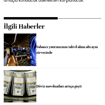
amaçla konulacak ödenekten karşılanacak.
İlgili Haberler
Yabancı yatırımcının tahvil alımı altı ayın
zirvesinde
Döviz mevduatları artışa geçti