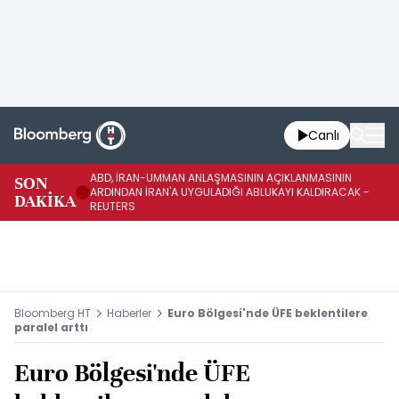
Canlı
ABD, İRAN-UMMAN ANLAŞMASININ AÇIKLANMASININ
AB
SON
ARDINDAN İRAN'A UYGULADIĞI ABLUKAYI KALDIRACAK -
GE
DAKİKA
REUTERS
UY
Bloomberg HT
Haberler
Euro Bölgesi'nde ÜFE beklentilere
paralel arttı
Euro Bölgesi'nde ÜFE