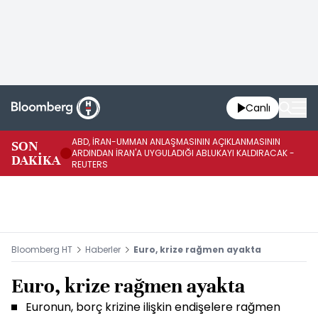
Canlı
ABD, İRAN-UMMAN ANLAŞMASININ AÇIKLANMASININ
AB
SON
ARDINDAN İRAN'A UYGULADIĞI ABLUKAYI KALDIRACAK -
GE
DAKİKA
REUTERS
UY
Bloomberg HT
Haberler
Euro, krize rağmen ayakta
Euro, krize rağmen ayakta
Euronun, borç krizine ilişkin endişelere rağmen