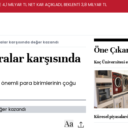
 4,1 MİLYAR TL NET KAR AÇIKLADI, BEKLENTİ 3,8 MİLYAR TL
alar karşısında değer kazandı
Öne Çıka
ralar karşısında
Koç Üniversitesi e
 önemli para birimlerinin çoğu
Küresel piyasalard