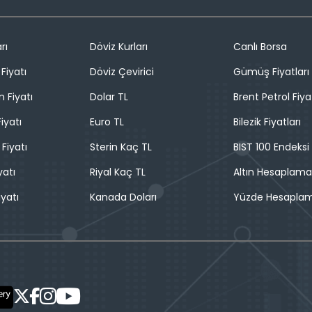
rı
Döviz Kurları
Canlı Borsa
Fiyatı
Döviz Çevirici
Gümüş Fiyatları
n Fiyatı
Dolar TL
Brent Petrol Fiya
iyatı
Euro TL
Bilezik Fiyatları
 Fiyatı
Sterin Kaç TL
BIST 100 Endeksi
yatı
Riyal Kaç TL
Altın Hesaplama
iyatı
Kanada Doları
Yüzde Hesapla