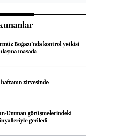
kunanlar
rmüz Boğazı’nda kontrol yetkisi
anlaşma masada
i haftanın zirvesinde
İran-Umman görüşmelerindeki
inyalleriyle geriledi