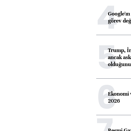
4
Google'ın
görev değ
5
Trump, İr
ancak aske
olduğunu 
6
Ekonomi v
2026
7
Resmi Ga