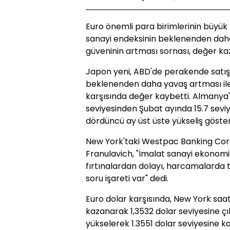
Euro önemli para birimlerinin büyük
sanayi endeksinin beklenenden daha
güveninin artması sornası, değer ka
Japon yeni, ABD'de perakende satışl
beklenenden daha yavaş artması ile 
karşısında değer kaybetti. Almanya
seviyesinden Şubat ayında 15.7 seviy
dördüncü ay üst üste yükseliş göster
New York'taki Westpac Banking Corp.'
Franulavich, "İmalat sanayi ekonomi
fırtınalardan dolayı, harcamalarda 
soru işareti var" dedi.
Euro dolar karşısında, New York saati
kazanarak 1,3532 dolar seviyesine çık
yükselerek 1.3551 dolar seviyesine k