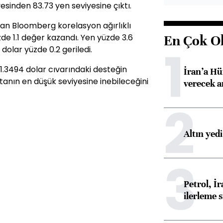
esinden 83.73 yen seviyesine çıktı.
şan Bloomberg korelasyon ağırlıklı
zde 1.1 değer kazandı. Yen yüzde 3.6
En Çok O
1
 dolar yüzde 0.2 geriledi.
 1.3494 dolar cıvarındaki desteğin
İran’a Hü
tanın en düşük seviyesine inebileceğini
verecek 
2
Altın yed
3
Petrol, 
ilerleme s