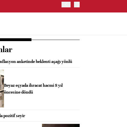
İRAN: HÜRMÜZ'DE GEÇİC
nlar
nflasyon anketinde beklenti aşağı yönlü
Beyaz eşyada ihracat hacmi 8 yıl
öncesine döndü
a pozitif seyir