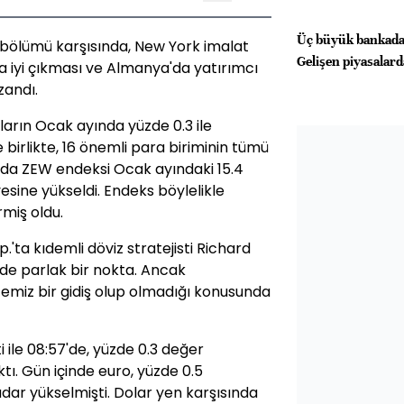
Üç büyük bankadan
 bölümü karşısında, New York imalat
Gelişen piyasalarda
 iyi çıkması ve Almanya'da yatırımcı
zandı.
arın Ocak ayında yüzde 0.3 ile
birlikte, 16 önemli para biriminin tümü
'da ZEW endeksi Ocak ayındaki 15.4
esine yükseldi. Endeks böylelikle
miş oldu.
ta kıdemli döviz stratejisti Richard
de parlak bir nokta. Ancak
temiz bir gidiş olup olmadığı konusunda
 ile 08:57'de, yüzde 0.3 değer
tı. Gün içinde euro, yüzde 0.5
adar yükselmişti. Dolar yen karşısında