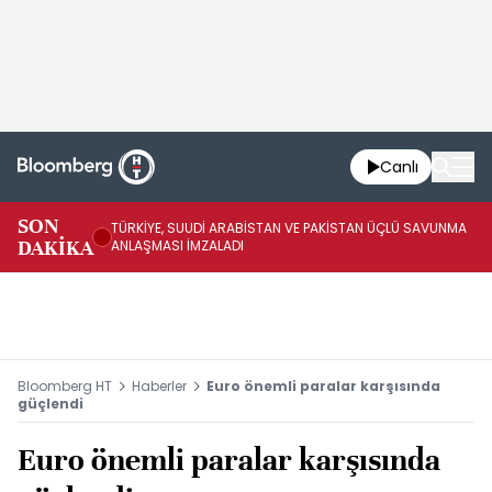
Canlı
SON
TÜRKİYE, SUUDİ ARABİSTAN VE PAKİSTAN ÜÇLÜ SAVUNMA
TR
DAKİKA
ANLAŞMASI İMZALADI
BN
Bloomberg HT
Haberler
Euro önemli paralar karşısında
güçlendi
Euro önemli paralar karşısında