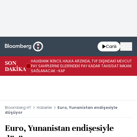
Canlı
HALKBANK İKİNCİL HALKA ARZINDA, TVF DIŞINDAKİ MEVCUT
HA
SON
PAY SAHİPLERİNE ELLERİNDEKİ PAY KADAR TAHSİSAT İMKANI
KO
DAKİKA
SAĞLANACAK -KAP
-K
Bloomberg HT
Haberler
Euro, Yunanistan endişesiyle
düşüyor
Euro, Yunanistan endişesiyle