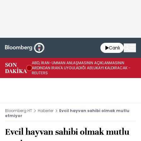
Canlı
ABD, İRAN-UMMAN ANLAŞMASININ AÇIKLANMASININ
AB
SON
ARDINDAN İRAN'A UYGULADIĞI ABLUKAYI KALDIRACAK -
GE
DAKİKA
REUTERS
UY
Bloomberg HT
Haberler
Evcil hayvan sahibi olmak mutlu
etmiyor
Evcil hayvan sahibi olmak mutlu