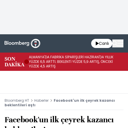
Canlı
ALMANYA'DA FABRİKA SİPARİŞLERİ HAZİRAN'DA YILLIK
AL
SON
YÜZDE 6,5 ARTTI; BEKLENTİ YÜZDE 5,9 ARTIŞ, ÖNCEKİ
YÜ
DAKİKA
YÜZDE 4,5 ARTIŞ
0,
Bloomberg HT
Haberler
Facebook'un ilk çeyrek kazancı
beklentileri aştı
Facebook'un ilk çeyrek kazancı