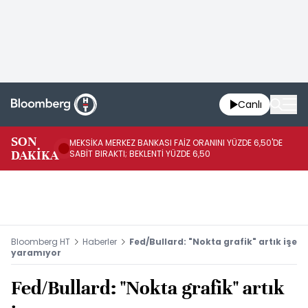
Canlı
SON
MEKSİKA MERKEZ BANKASI FAİZ ORANINI YÜZDE 6,50'DE
OY
DAKİKA
SABİT BIRAKTI; BEKLENTİ YÜZDE 6,50
AÇ
Bloomberg HT
Haberler
Fed/Bullard: "Nokta grafik" artık işe
yaramıyor
Fed/Bullard: "Nokta grafik" artık