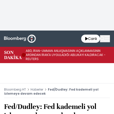
Canlı
ABD, İRAN-UMMAN ANLAŞMASININ AÇIKLANMASININ
AB
SON
ARDINDAN İRAN'A UYGULADIĞI ABLUKAYI KALDIRACAK -
GE
DAKİKA
REUTERS
UY
Bloomberg HT
Haberler
Fed/Dudley: Fed kademeli yol
izlemeye devam edecek
Fed/Dudley: Fed kademeli yol