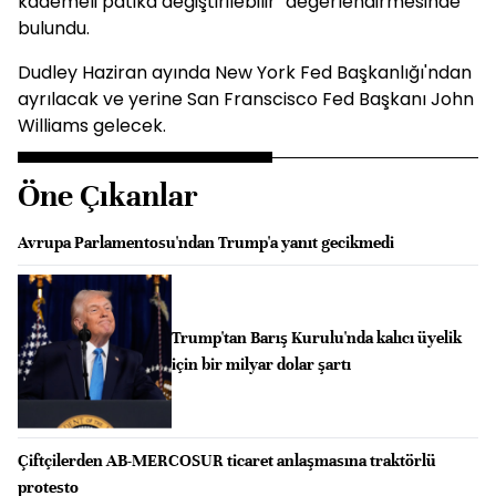
kademeli patika değiştirilebilir" değerlendirmesinde
bulundu.
Dudley Haziran ayında New York Fed Başkanlığı'ndan
ayrılacak ve yerine San Franscisco Fed Başkanı John
Williams gelecek.
Öne Çıkanlar
Avrupa Parlamentosu'ndan Trump'a yanıt gecikmedi
Trump'tan Barış Kurulu'nda kalıcı üyelik
için bir milyar dolar şartı
Çiftçilerden AB-MERCOSUR ticaret anlaşmasına traktörlü
protesto