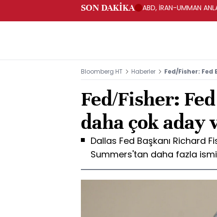
SON DAKİKA
ABD, İRAN-UMMAN ANLA
Bloomberg HT
Haberler
Fed/Fisher: Fed
Fed/Fisher: Fed
daha çok aday 
Dallas Fed Başkanı Richard Fis
Summers'tan daha fazla ismin d