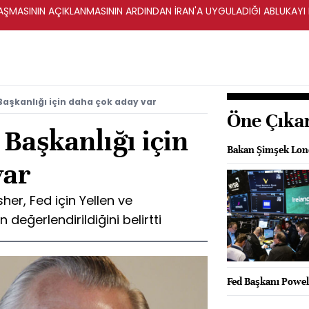
ŞMASININ AÇIKLANMASININ ARDINDAN İRAN'A UYGULADIĞI ABLUKAYI
 Başkanlığı için daha çok aday var
Öne Çıka
 Başkanlığı için
Bakan Şimşek Lond
var
her, Fed için Yellen ve
eğerlendirildiğini belirtti
Fed Başkanı Powell