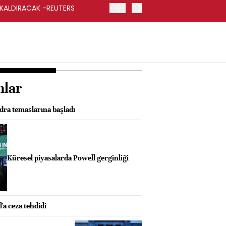
 KALDIRACAK -REUTERS
ABD DIŞİŞLERİ BAKANLIĞI
UYGULANACAK
nlar
ra temaslarına başladı
Küresel piyasalarda Powell gerginliği
'a ceza tehdidi