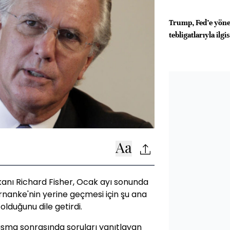
Trump, Fed’e yönel
tebligatlarıyla ilg
anı Richard Fisher, Ocak ayı sonunda
rnanke'nin yerine geçmesi için şu ana
duğunu dile getirdi.
nuşma sonrasında soruları yanıtlayan