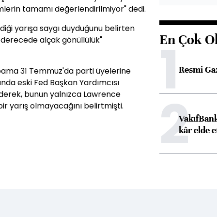
mlerin tamamı değerlendirilmiyor" dedi.
rdiği yarışa saygı duyduğunu belirten
En Çok O
1
k derecede alçak gönüllülük"
Resmi Ga
ama 31 Temmuz'da parti üyelerine
ında eski Fed Başkan Yardımcısı
2
ederek, bunun yalnızca Lawrence
r yarış olmayacağını belirtmişti.
VakıfBank
kâr elde e