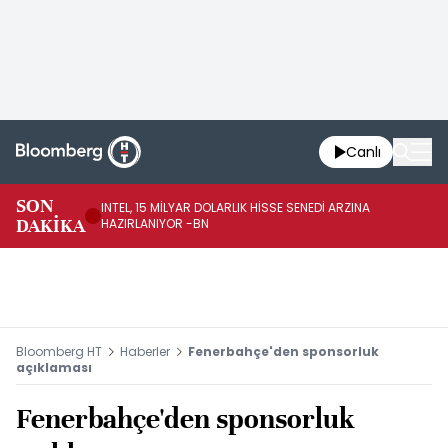
Canlı
BA
SON
INTEL, 15 MİLYAR DOLARLIK HİSSE SENEDİ ARZINA
KÜ
DAKİKA
HAZIRLANIYOR -BN
ÇI
Bloomberg HT
Haberler
Fenerbahçe'den sponsorluk
açıklaması
Fenerbahçe'den sponsorluk