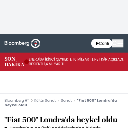
Canlı
SON
ENERJİSA İKİNCİ ÇEYREKTE 1,6 MİLYAR TL NET KÂR AÇIKLADI,
CC
DAKİKA
BEKLENTİ 1,4 MİLYAR TL
BE
Bloomberg HT
Kültür Sanat
Sanat
"Fiat 500" Londra'da
heykel oldu
"Fiat 500" Londra'da heykel oldu