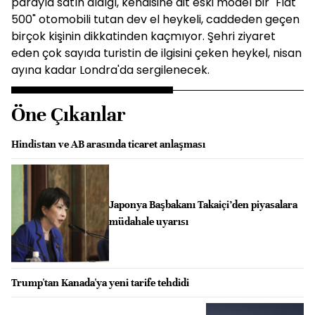
parayla satın aldığı, kendisine ait eski model bir "Fiat
500" otomobili tutan dev el heykeli, caddeden geçen
birçok kişinin dikkatinden kaçmıyor. Şehri ziyaret
eden çok sayıda turistin de ilgisini çeken heykel, nisan
ayına kadar Londra'da sergilenecek.
Öne Çıkanlar
Hindistan ve AB arasında ticaret anlaşması
Japonya Başbakanı Takaiçi’den piyasalara
müdahale uyarısı
Trump'tan Kanada'ya yeni tarife tehdidi