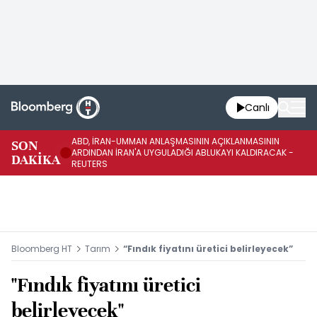
Canlı
ABD, İRAN-UMMAN ANLAŞMASININ AÇIKLANMASININ
AB
SON
ARDINDAN İRAN'A UYGULADIĞI ABLUKAYI KALDIRACAK -
GE
DAKİKA
REUTERS
UY
Bloomberg HT
Tarım
“Fındık fiyatını üretici belirleyecek”
"Fındık fiyatını üretici
belirleyecek"