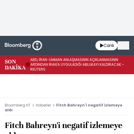
Canlı
ABD, İRAN-UMMAN ANLAŞMASININ AÇIKLANMASININ
AB
SON
ARDINDAN İRAN'A UYGULADIĞI ABLUKAYI KALDIRACAK -
GE
DAKİKA
REUTERS
UY
Bloomberg HT
Haberler
Fitch Bahreyn'i negatif izlemeye
aldı
Fitch Bahreyn'i negatif izlemeye