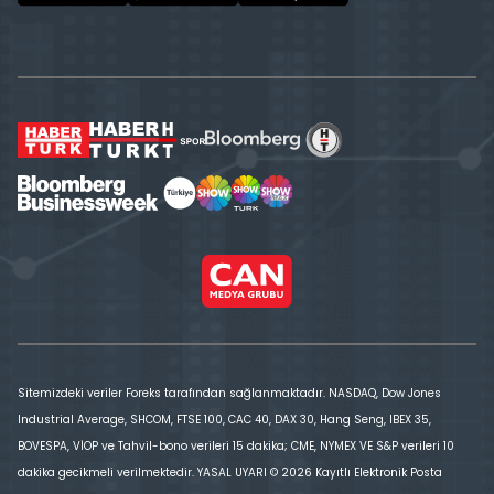
Sitemizdeki veriler Foreks tarafından sağlanmaktadır. NASDAQ, Dow Jones
Industrial Average, SHCOM, FTSE 100, CAC 40, DAX 30, Hang Seng, IBEX 35,
BOVESPA, VİOP ve Tahvil-bono verileri 15 dakika; CME, NYMEX VE S&P verileri 10
dakika gecikmeli verilmektedir. YASAL UYARI © 2026 Kayıtlı Elektronik Posta