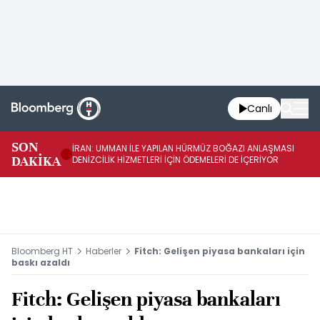
Canlı
SON
İRAN: UMMAN İLE YAPILAN HÜRMÜZ BOĞAZI ANLAŞMASI
İR
DAKİKA
DENİZCİLİK HİZMETLERİ İÇİN ÖDEMELERİ DE İÇERİYOR
AB
Bloomberg HT
Haberler
Fitch: Gelişen piyasa bankaları için
baskı azaldı
Fitch: Gelişen piyasa bankaları