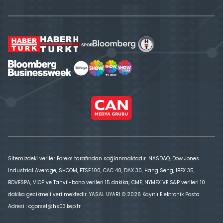
Sitemizdeki veriler Foreks tarafından sağlanmaktadır. NASDAQ, Dow Jones
Industrial Average, SHCOM, FTSE 100, CAC 40, DAX 30, Hang Seng, IBEX 35,
BOVESPA, VİOP ve Tahvil-bono verileri 15 dakika; CME, NYMEX VE S&P verileri 10
dakika gecikmeli verilmektedir. YASAL UYARI © 2026 Kayıtlı Elektronik Posta
Adresi : cgorsel@hs03.kep.tr