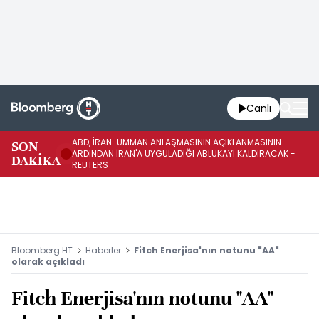
Canlı
ABD, İRAN-UMMAN ANLAŞMASININ AÇIKLANMASININ
AB
SON
ARDINDAN İRAN'A UYGULADIĞI ABLUKAYI KALDIRACAK -
GE
DAKİKA
REUTERS
UY
Bloomberg HT
Haberler
Fitch Enerjisa'nın notunu "AA"
olarak açıkladı
Fitch Enerjisa'nın notunu "AA"