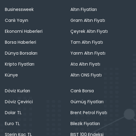
Businessweek
Altın Fiyatları
Canlı Yayın
Gram Altın Fiyatı
Ekonomi Haberleri
Çeyrek Altın Fiyatı
Borsa Haberleri
Tam Altın Fiyatı
Dünya Borsaları
Yarım Altın Fiyatı
Kripto Fiyatları
Ata Altın Fiyatı
Künye
Altın ONS Fiyatı
Döviz Kurları
Canlı Borsa
Döviz Çevirici
Gümüş Fiyatları
Dolar TL
Brent Petrol Fiyatı
Euro TL
Bilezik Fiyatları
Sterin Kaç TL
BIST 100 Endeksi