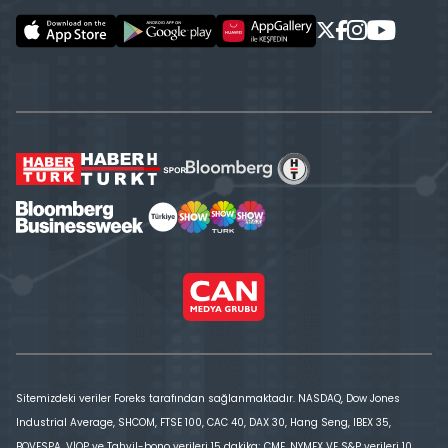
Sitemizdeki veriler Foreks tarafından sağlanmaktadır. NASDAQ, Dow Jones
Industrial Average, SHCOM, FTSE 100, CAC 40, DAX 30, Hang Seng, IBEX 35,
BOVESPA, VİOP ve Tahvil-bono verileri 15 dakika; CME, NYMEX VE S&P verileri 10