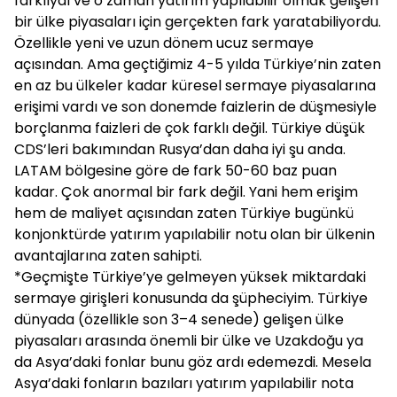
farklıydı ve o zaman yatırım yapılabilir olmak gelişen
bir ülke piyasaları için gerçekten fark yaratabiliyordu.
Özellikle yeni ve uzun dönem ucuz sermaye
açısından. Ama geçtiğimiz 4-5 yılda Türkiye’nin zaten
en az bu ülkeler kadar küresel sermaye piyasalarına
erişimi vardı ve son donemde faizlerin de düşmesiyle
borçlanma faizleri de çok farklı değil. Türkiye düşük
CDS’leri bakımından Rusya’dan daha iyi şu anda.
LATAM bölgesine göre de fark 50-60 baz puan
kadar. Çok anormal bir fark değil. Yani hem erişim
hem de maliyet açısından zaten Türkiye bugünkü
konjonktürde yatırım yapılabilir notu olan bir ülkenin
avantajlarına zaten sahipti.
*Geçmişte Türkiye’ye gelmeyen yüksek miktardaki
sermaye girişleri konusunda da şüpheciyim. Türkiye
dünyada (özellikle son 3–4 senede) gelişen ülke
piyasaları arasında önemli bir ülke ve Uzakdoğu ya
da Asya’daki fonlar bunu göz ardı edemezdi. Mesela
Asya’daki fonların bazıları yatırım yapılabilir nota