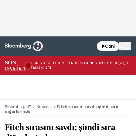
Canlı
JA
SON
GÜNEY KORE'DE KOSPI ENDEKSİ GÜNÜ YÜZDE 0,6 DÜŞÜŞLE
YÜ
DAKİKA
TAMAMLADI
TA
Bloomberg HT
Haberler
Fitch sırasını savdı; şimdi sıra
diğerlerinde
Fitch sırasını savdı; şimdi sıra