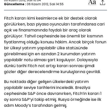
06 Kasım 2012, Salı 10:04
Güncelleme :
06 Kasım 2012, Salı 14:55
Fitch kararı kimi kesimlerce ek bir destek olarak
görülürken, bazı piyasa oyuncuları tarafındansa cari
açık ve finansmanında faydalı bir araç olarak
görülüyor. Tahvil cephesinde ise önemli bir kısmının
fiyatlanmış olduğu konusu hâkim. Ancak birçok fonun
bir ülkeyi yatırım yapılabilir ülke statüsünde
görebilmesi için en azından 2 kurumdan yatırım
yapılabilir notu alması şart koşuluyor. Dolayısıyla
dünkü tarihi Fitch not artışı kararı sonrası şimdi
gözler diğer derecelendirme kuruluşlarına çevrildi.
Bu noktada diğer gelişen ülkelerdeki yatırım
yapılabilir seviye tarihlerini inceledik. Brezilya
cephesinde S&P önce davranırken, Fitch’in kararı 1
ay sonra S&P’yi takip etmiş. Rusya örneğinde ise ilk
adım Moody’s tarafından gelmiş.