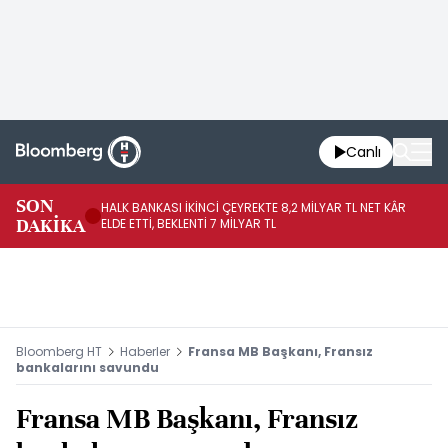
Canlı
SON
HALK BANKASI İKİNCİ ÇEYREKTE 8,2 MİLYAR TL NET KÂR
İŞ
DAKİKA
ELDE ETTİ, BEKLENTİ 7 MİLYAR TL
MÜ
Bloomberg HT
Haberler
Fransa MB Başkanı, Fransız
bankalarını savundu
Fransa MB Başkanı, Fransız