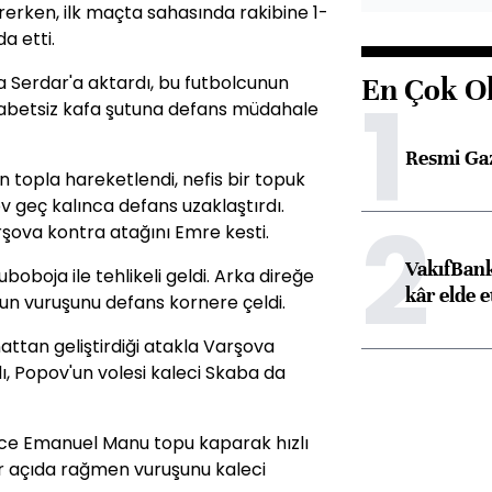
rerken, ilk maçta sahasında rakibine 1-
a etti.
a Serdar'a aktardı, bu futbolcunun
En Çok O
1
isabetsiz kafa şutuna defans müdahale
Resmi Ga
 topla hareketlendi, nefis bir topuk
 geç kalınca defans uzaklaştırdı.
2
şova kontra atağını Emre kesti.
VakıfBank
boboja ile tehlikeli geldi. Arka direğe
kâr elde e
n vuruşunu defans kornere çeldi.
attan geliştirdiği atakla Varşova
ı, Popov'un volesi kaleci Skaba da
nce Emanuel Manu topu kaparak hızlı
ar açıda rağmen vuruşunu kaleci