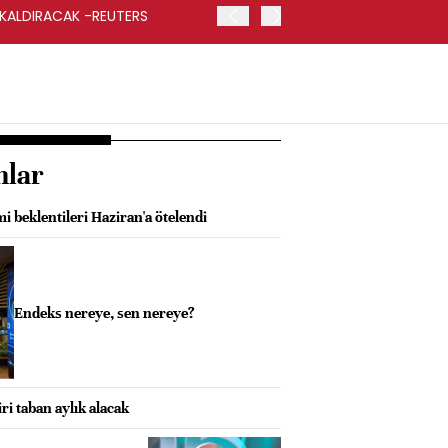
 KALDIRACAK -REUTERS
ABD DIŞİŞLERİ BAKANLIĞI
UYGULANACAK
nlar
mi beklentileri Haziran'a ötelendi
Endeks nereye, sen nereye?
ri taban aylık alacak