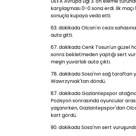
UEFA Avrupa Ligi 3. ön eleme turun
karşılaşması 0-0 sona erdi. İlk maç
sonuçla kupaya veda etti.
63. dakikada Olcan'ın ceza sahasına 
auta gitti.
67. dakikada Cenk Tosun'un güzel h
sonra bekletmeden yaptığı sert vu
meşin yuvarlak auta çıktı.
78. dakikada Sosa'nın sağ taraftan 
Wawrzynıak'tan döndü.
87. dakikada Gaziantepspor atağınd
Pozisyon sonrasında oyuncular arasın
yaşanırken, Gaziantepspor'dan Olc
kart gördü.
90. dakikada Sosa'nın sert vuruşunda,