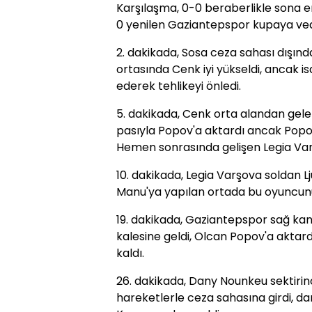
Karşılaşma, 0-0 beraberlikle sona e
0 yenilen Gaziantepspor kupaya ved
2. dakikada, Sosa ceza sahası dışınd
ortasında Cenk iyi yükseldi, ancak 
ederek tehlikeyi önledi.
5. dakikada, Cenk orta alandan gelen
pasıyla Popov'a aktardı ancak Popov
Hemen sonrasında gelişen Legia Var
10. dakikada, Legia Varşova soldan Lju
Manu'ya yapılan ortada bu oyuncunu
19. dakikada, Gaziantepspor sağ kan
kalesine geldi, Olcan Popov'a aktard
kaldı.
26. dakikada, Dany Nounkeu sektiri
hareketlerle ceza sahasına girdi, d