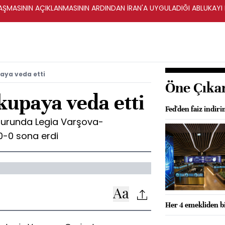
ŞMASININ AÇIKLANMASININ ARDINDAN İRAN'A UYGULADIĞI ABLUKAYI
aya veda etti
Öne Çıka
kupaya veda etti
Fed'den faiz indiri
 turunda Legia Varşova-
0-0 sona erdi
Her 4 emekliden bi