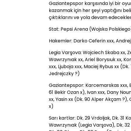
Gaziantepspor karşısında iyi bir oyun
kazanmak için her şeyi yaptığını beli
çıktıklarını ve yola devam edecekleri
Stat: Pepsi Arena (Wojska Polskiego
Hakemler: Darko Ceferin xxx, Andrej 
Legia Varşova: Wojciech Skaba xx, 
Wawrzynıak xx, Ariel Borysıuk xx, Ko
xxx, Ljuboja xxx, Maciej Rybus xx (Dk.
Jedrejczky ?)
Gaziantepspor: Karcemarskas xxx, E
61 Bekir Ozan x), Ivan xxx, Dany Noun
xx, Yasin xx (Dk. 90 Alper Akçam ?)
x)
Sarı kartlar: Dk. 29 Vrdoljak, Dk. 31
Wawrzynıak (Legia Varşova), Dk. 32 