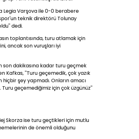
a Legia Varşova ile 0-0 berabere
or'un teknik direktörü Tolunay
du'' dedi.
sın toplantısında, turu atlamak için
ni, ancak son vuruşları iyi
n son dakikasına kadar turu geçmek
den Kafkas, ''Turu geçemedik, çok yazık
n hiçbir şey yapmadı. Onların amacı
. Turu geçemediğimiz için çok üzgünüz''
 Skorza ise turu geçtikleri için mutlu
yememelerinin de önemli olduğunu