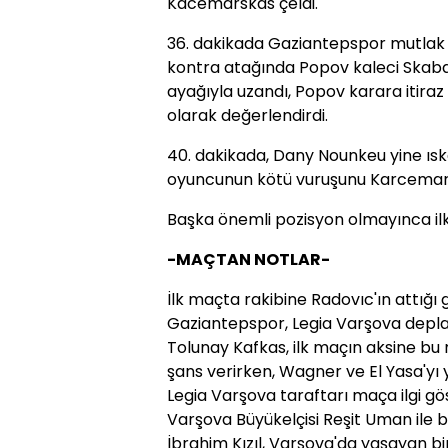
Kacemarskas çeldi.
36. dakikada Gaziantepspor mutlak
kontra atağında Popov kaleci Skaba i
ayağıyla uzandı, Popov karara itir
olarak değerlendirdi.
40. dakikada, Dany Nounkeu yine ısk
oyuncunun kötü vuruşunu Karcemarsk
Başka önemli pozisyon olmayınca ilk
-MAÇTAN NOTLAR-
İlk maçta rakibine Radovıc'ın attığı 
Gaziantepspor, Legia Varşova deplasm
Tolunay Kafkas, ilk maçın aksine bu
şans verirken, Wagner ve El Yasa'yı 
Legia Varşova taraftarı maça ilgi gö
Varşova Büyükelçisi Reşit Uman ile 
İbrahim Kızıl, Varşova'da yaşayan bir