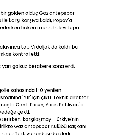
 bir golden olduç Gaziantepspor
le karşı karşıya kaldı, Popov'a
az ederken hakem müdahaleyi topa
alayınca top Vrdoljak da kaldı, bu
as kontrol etti.
 yarı golsüz berabere sona erdi.
golle sahasında 1-0 yenilen
anına 'tur' için çıktı. Teknik direktör
 maçta Cenk Tosun, Yasin Pehlivan'a
yedeğe çekti.
sterirken, karşılaşmayı Türkiye'nin
birlikte Gaziantepspor Kulübü Başkanı
 grup Türk vatandaşı da izledi.