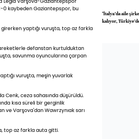
da Legia Varşova-Gaziantepspor
ı 1-0 kaybeden Gaziantepspor, bu
"İtalya’da aile şirk
kalıyor, Türkiye’de
girerken yaptığı vuruşta, top az farkla
areketlerle defanstan kurtulduktan
ruşta, savunma oyuncularına çarpan
yaptığı vuruşta, meşin yuvarlak
a Cenk, ceza sahasında düşürüldü.
da kısa süreli bir gerginlik
an ve Varşova'dan Wawrzynıak sarı
 top az farkla auta gitti.