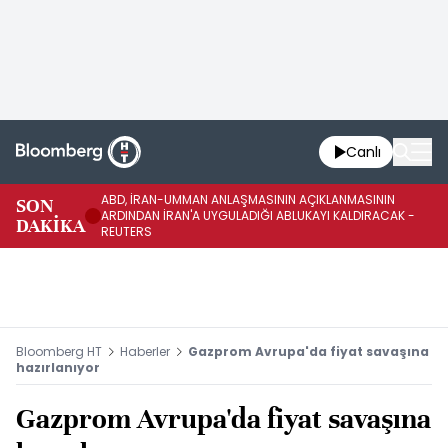
Canlı
ABD, İRAN-UMMAN ANLAŞMASININ AÇIKLANMASININ
AB
SON
ARDINDAN İRAN'A UYGULADIĞI ABLUKAYI KALDIRACAK -
GE
DAKİKA
REUTERS
UY
Bloomberg HT
Haberler
Gazprom Avrupa'da fiyat savaşına
hazırlanıyor
Gazprom Avrupa'da fiyat savaşına