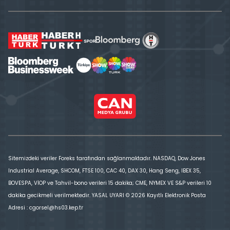
Sitemizdeki veriler Foreks tarafından sağlanmaktadır. NASDAQ, Dow Jones
Industrial Average, SHCOM, FTSE 100, CAC 40, DAX 30, Hang Seng, IBEX 35,
BOVESPA, VİOP ve Tahvil-bono verileri 15 dakika; CME, NYMEX VE S&P verileri 10
dakika gecikmeli verilmektedir. YASAL UYARI © 2026 Kayıtlı Elektronik Posta
Adresi : cgorsel@hs03.kep.tr