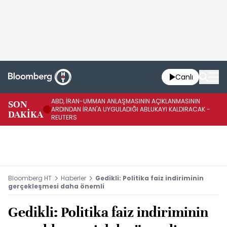
Canlı
ABD, İRAN-UMMAN ANLAŞMASININ AÇIKLANMASININ
AB
SON
ARDINDAN İRAN'A UYGULADIĞI ABLUKAYI KALDIRACAK -
GE
DAKİKA
REUTERS
UY
Bloomberg HT
Haberler
Gedikli: Politika faiz indiriminin
gerçekleşmesi daha önemli
Gedikli: Politika faiz indiriminin