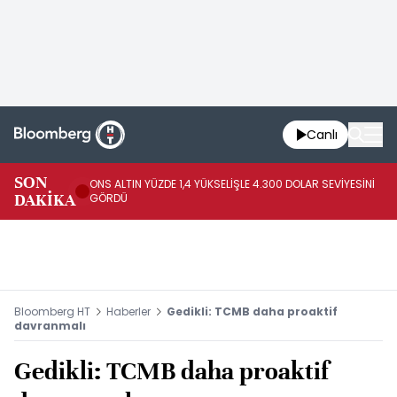
Canlı
SK
SON
ONS ALTIN YÜZDE 1,4 YÜKSELİŞLE 4.300 DOLAR SEVİYESİNİ
GE
DAKİKA
GÖRDÜ
DO
Bloomberg HT
Haberler
Gedikli: TCMB daha proaktif
davranmalı
Gedikli: TCMB daha proaktif