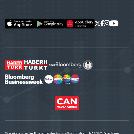
Sitemizdeki veriler Foreks tarafından sağlanmaktadır. NASDAQ, Dow Jones