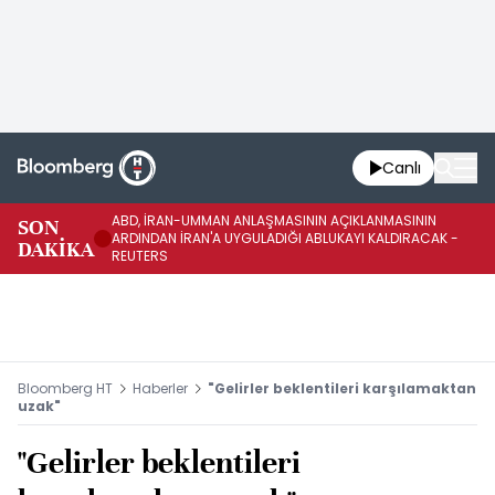
Canlı
ABD, İRAN-UMMAN ANLAŞMASININ AÇIKLANMASININ
AB
SON
ARDINDAN İRAN'A UYGULADIĞI ABLUKAYI KALDIRACAK -
GE
DAKİKA
REUTERS
UY
Bloomberg HT
Haberler
"Gelirler beklentileri karşılamaktan
uzak"
"Gelirler beklentileri