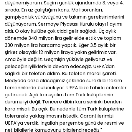
düşünemiyorum. Seçim günlük ajandamda 3. veya 4.
sırada. En az çalıştığım konu. Mali sorunları,
şampiyonluk yürüyüşünü ve takımın gereksinimlerini
düşünüyorum. Sermaye Piyasası Kurulu olayı 1 ayımı
aldı. O olay kulübe çok ciddi gelir sağladı. Üç aylık
dönemde 340 milyon lira gelir elde ettik ve toplam
330 milyon lira harcama yaptık. Eğer 3,5 aylık bir
şirket olsaydık 12 milyon liraya yakın gelirimiz var.
Ama öyle değiliz. Geçmişin yüküyle geliyoruz ve
geleceğin iyilikleriyle devam edeceğiz. UEFA'dan
sağlıklı bir telefon aldım. Bu telefon moral işareti.
Medyada ceza alacağımız şeklinde sürekli birtakım
temennilerde bulunuluyor. UEFA bize tabii ki önlemler
getirecek. Açık konuşalım tüm Türk kulüplerinin
durumu iyi değil. Tencere dibin kara seninki benden
kara misali. Bu açık. Bu nedenle tüm Türk kulüplerine
toleransla yaklaşılmasını istedik. Garantilerimizi
UEFA'ya verdik. İnşallah perşembe günü de resmi ve
net bilgilerle kamuoyunu bilgilendireceğiz."