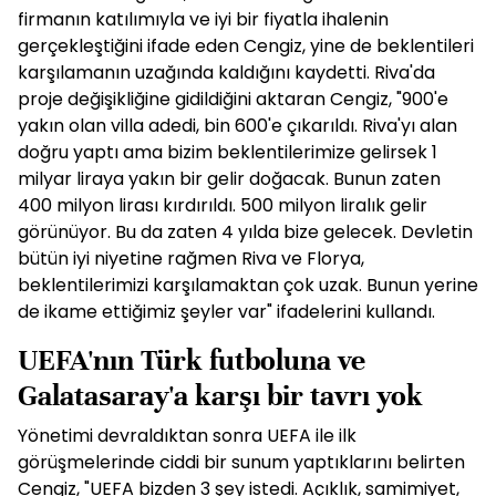
firmanın katılımıyla ve iyi bir fiyatla ihalenin
gerçekleştiğini ifade eden Cengiz, yine de beklentileri
karşılamanın uzağında kaldığını kaydetti. Riva'da
proje değişikliğine gidildiğini aktaran Cengiz, "900'e
yakın olan villa adedi, bin 600'e çıkarıldı. Riva'yı alan
doğru yaptı ama bizim beklentilerimize gelirsek 1
milyar liraya yakın bir gelir doğacak. Bunun zaten
400 milyon lirası kırdırıldı. 500 milyon liralık gelir
görünüyor. Bu da zaten 4 yılda bize gelecek. Devletin
bütün iyi niyetine rağmen Riva ve Florya,
beklentilerimizi karşılamaktan çok uzak. Bunun yerine
de ikame ettiğimiz şeyler var" ifadelerini kullandı.
UEFA'nın Türk futboluna ve
Galatasaray'a karşı bir tavrı yok
Yönetimi devraldıktan sonra UEFA ile ilk
görüşmelerinde ciddi bir sunum yaptıklarını belirten
Cengiz, "UEFA bizden 3 şey istedi. Açıklık, samimiyet,