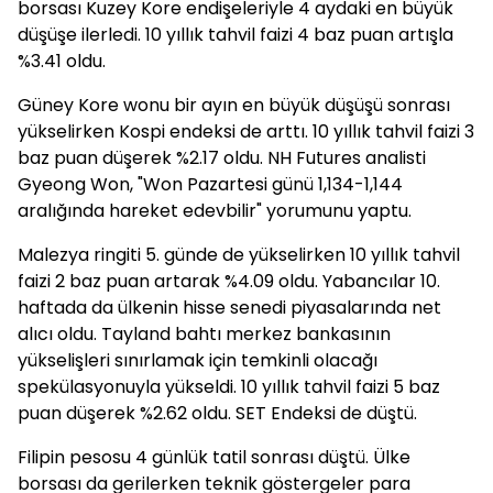
borsası Kuzey Kore endişeleriyle 4 aydaki en büyük
düşüşe ilerledi. 10 yıllık tahvil faizi 4 baz puan artışla
%3.41 oldu.
Güney Kore wonu bir ayın en büyük düşüşü sonrası
yükselirken Kospi endeksi de arttı. 10 yıllık tahvil faizi 3
baz puan düşerek %2.17 oldu. NH Futures analisti
Gyeong Won, "Won Pazartesi günü 1,134-1,144
aralığında hareket edevbilir" yorumunu yaptu.
Malezya ringiti 5. günde de yükselirken 10 yıllık tahvil
faizi 2 baz puan artarak %4.09 oldu. Yabancılar 10.
haftada da ülkenin hisse senedi piyasalarında net
alıcı oldu. Tayland bahtı merkez bankasının
yükselişleri sınırlamak için temkinli olacağı
spekülasyonuyla yükseldi. 10 yıllık tahvil faizi 5 baz
puan düşerek %2.62 oldu. SET Endeksi de düştü.
Filipin pesosu 4 günlük tatil sonrası düştü. Ülke
borsası da gerilerken teknik göstergeler para